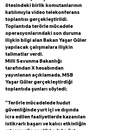
ötesindeki birlik komutanlarının 
katılımıyla video telekonferans 
toplantısı gerçekleştirildi. 
Toplantıda terörle mücadele 
operasyonlarındaki son duruma 
ilişkin bilgi alan Bakan Yaşar Güler 
yapılacak çalışmalara ilişkin 
talimatlar verdi. 
Milli Savunma Bakanlığı 
tarafından X hesabından 
yayınlanan açıklamada, MSB 
Yaşar Güler gerçekleştirdiği 
toplantıda şunları söyledi;
“Terörle mücadelede hudut 
güvenliğinde yurt içi ve dışında 
icra edilen faaliyetlerde kazanılan 
istikrarlı başarı ve kalıcı etkinliğin 