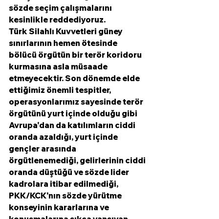
sözde seçim çalışmalarını 
kesinlikle reddediyoruz. 
Türk Silahlı Kuvvetleri güney 
sınırlarının hemen ötesinde 
bölücü örgütün bir terör koridoru 
kurmasına asla müsaade 
etmeyecektir. Son dönemde elde 
ettiğimiz önemli tespitler, 
operasyonlarımız sayesinde terör 
örgütünü yurt içinde olduğu gibi 
Avrupa'dan da katılımların ciddi 
oranda azaldığı, yurt içinde 
gençler arasında 
örgütlenemediği, gelirlerinin ciddi 
oranda düştüğü ve sözde lider 
kadrolara itibar edilmediği, 
PKK/KCK'nın sözde yürütme 
konseyinin kararlarına ve 
konuşmalarına sıkça yansıyan 