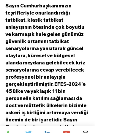
Sayın Cumhurbaşkanımızın 
teşrifleriyle onurlandırdığı 
tatbikat, klasik tatbikat 
anlayışının ötesinde çok boyutlu 
ve karmaşık hale gelen günümüz 
güvenlik ortamını tatbikat 
senaryolarına yansıtarak güncel 
olaylara, küresel ve bölgesel 
alanda meydana gelebilecek kriz 
senaryolarına cevap verebilecek 
profesyonel bir anlayışla 
gerçekleştirilmiştir. EFES-2024'e 
45 ülke ve yaklaşık 11 bin 
personelin katılım sağlaması da 
dost ve müttefik ülkelerin bizimle 
askerî iş birliğini artırmaya verdiği 
önemin de bir işaretidir. Sayın 
Cumhurbaşkanımızın da ifade 