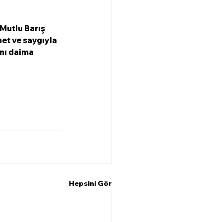
Mutlu Barış 
net ve saygıyla 
nı daima 
Hepsini Gör