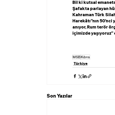
Bil ki kutsal emanet
Şafakta parlayan hür
Kahraman Türk Silahlı
Harekâtı”nın 50’nci y
anıyor, Rum terör ör
içimizde yaşıyoruz’’ d
MSB
Kıbrıs
Türkiye
Son Yazılar