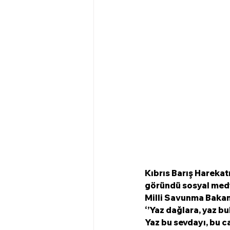
Kıbrıs Barış Harekatı
göründü sosyal medy
Milli Savunma Bakan
‘’Yaz dağlara, yaz bul
Yaz bu sevdayı, bu c