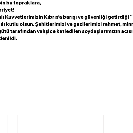
sin bu topraklara,
riyet!
 Kuvvetlerimizin Kıbrıs’a barışı ve güvenliği getirdiği “
ılı kutlu olsun. Şehitlerimizi ve gazilerimizi rahmet, min
gütü tarafından vahşice katledilen soydaşlarımızın acısı
enildi.  