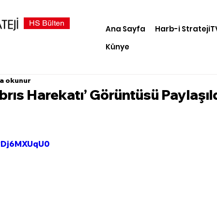
HS Bülten
Ana Sayfa
Harb-i StratejiT
Künye
da okunur
rıs Harekatı’ Görüntüsü Paylaşıl
wwDj6MXUqU0