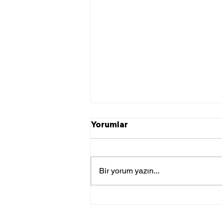
Yorumlar
Bir yorum yazın...
TSK Irak’ın Kuzeyine Hava
Harekatı Gerçekleştirdi