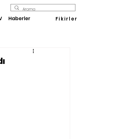
V
Haberler
Fikirler
dı