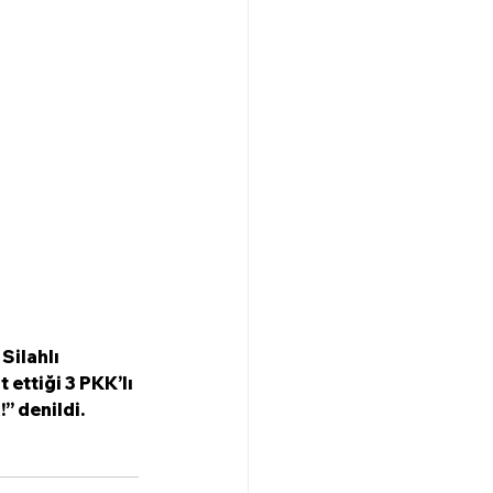
ilahlı 
ettiği 3 PKK’lı 
’ denildi.