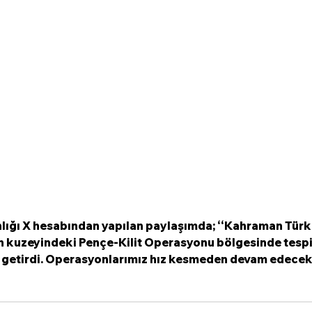
ığı X hesabından yapılan paylaşımda; ‘‘Kahraman Türk S
ın kuzeyindeki Pençe-Kilit Operasyonu bölgesinde tespit 
le getirdi. Operasyonlarımız hız kesmeden devam edecek!’