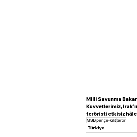
Milli Savunma Bakanl
Kuvvetlerimiz, Irak'
teröristi etkisiz hâ
MSB
pençe-kilit
terör
Türkiye