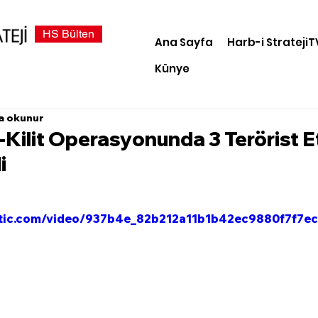
HS Bülten
Ana Sayfa
Harb-i StratejiT
Künye
a okunur
Kilit Operasyonunda 3 Terörist E
i
static.com/video/937b4e_82b212a11b1b42ec9880f7f7e