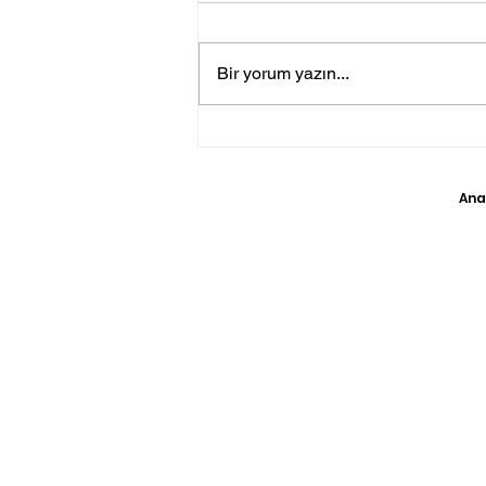
Bir yorum yazın...
TSK Irak’ın Kuzeyine Hava
Harekatı Gerçekleştirdi
Ana