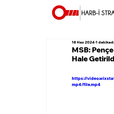
18 Haz 2024
1 dakikad
MSB: Pençe-
Hale Getirild
https://video.wix
mp4/file.mp4