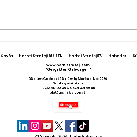
Terörle Mücadele
Irak
Hudutlarda Sürüyor
Kuze
17 T
 Sayfa
Harb-i Strateji BÜLTEN
Harb-i StratejiTV
Haberler
K
Geti
www.harbistrateji.com
"Gerçekten Geleceğe..."
Büklüm Caddesi Büklüm İş Merkezi No: 22/6
Çankaya-Ankara
​ 0312 417 03 30 & 0534 321 46 55
bk@ajansbk.com.tr
©Copyright 2024 harbistrateji.com