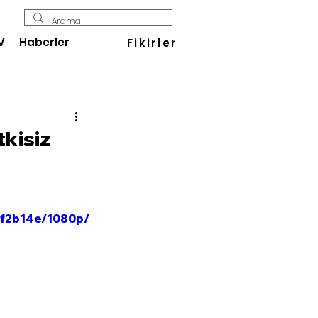
V
Haberler
Fikirler
tkisiz
cf2b14e/1080p/