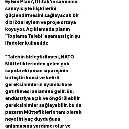
Eylem Planı', İttifak'ın savunma 
sanayisiyle ilişkilerini 
güçlendirmesini sağlayacak bir 
dizi özel eylem ve proje ortaya 
koyuyor. Açıklamada planın 
'Toplama Talebi' aşaması için şu 
ifadeler kullanıldı: 
"Talebin birleştirilmesi, NATO 
Müttefiklerinden gelen çok 
sayıda ekipman siparişinin 
birleştirilmesi ve belirli 
gereksinimlerin uyumlu hale 
getirilmesi anlamına gelir. Bu, 
endüstriye açık ve öngörülebilir 
gereksinimler sağlayabilir, bu da 
pazarın Müttefiklerin tam olarak 
neye ihtiyaç duyduğunu 
anlamasına yardımcı olur ve 