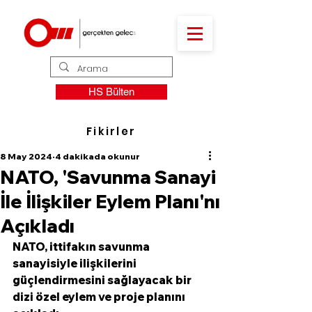
HS Bülten
Fikirler
8 May 2024
4 dakikada okunur
NATO, 'Savunma Sanayi
İle İlişkiler Eylem Planı'nı
Açıkladı
NATO, ittifakın savunma 
sanayisiyle ilişkilerini 
güçlendirmesini sağlayacak bir 
dizi özel eylem ve proje planını 