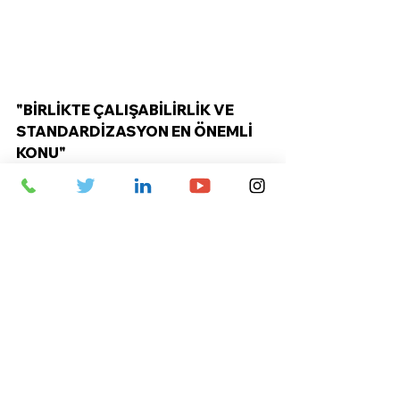
"BİRLİKTE ÇALIŞABİLİRLİK VE 
STANDARDİZASYON EN ÖNEMLİ 
KONU"
NATO'nun planının üçüncü unsuru, 
başlangıçta kara savaşında 
belirleyici mühimmatlara 
odaklanan birlikte çalışabilirlik ve 
standardizasyonu. Bu konuyla 
ilgili olarak NATO, "Birlikte 
çalışabilirlik, tüm Müttefiklerin, 
NATO standartlarını karşılayan 
teçhizat kullanmak da dahil olmak 
üzere, ortak hedeflere ulaşmak 
için birlikte çalışabilmelerini 