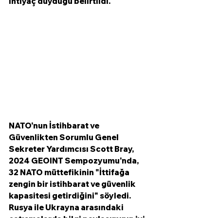
ihtiyaç duyduğu belirtildi.  
NATO'nun İstihbarat ve 
Güvenlikten Sorumlu Genel 
Sekreter Yardımcısı Scott Bray, 
2024 GEOINT Sempozyumu'nda, 
32 NATO müttefikinin "İttifağa 
zengin bir istihbarat ve güvenlik 
kapasitesi getirdiğini" söyledi.  
Rusya ile Ukrayna arasındaki 