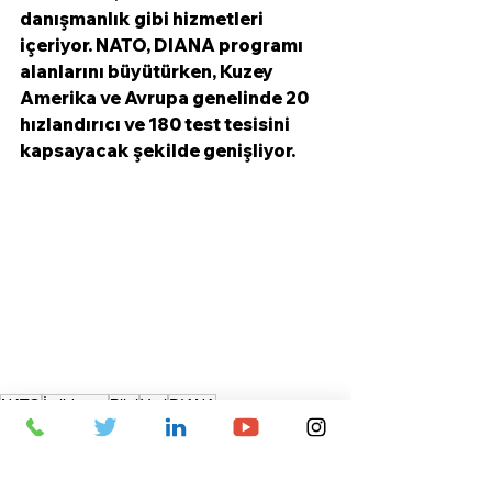
danışmanlık gibi hizmetleri 
içeriyor. NATO, DIANA programı 
alanlarını büyütürken, Kuzey 
Amerika ve Avrupa genelinde 20 
hızlandırıcı ve 180 test tesisini 
kapsayacak şekilde genişliyor. 
NATO
İstihbarat
Bilgi
Veri
DIANA
Siber