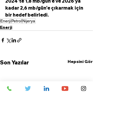
2024'te 1,8 mb/gün'e ve 2026'ya 
kadar 2,6 mb/gün'e çıkarmak için 
bir hedef belirledi.
Enerji
Petrol
Nijerya
Enerji
Hepsini Gör
Son Yazılar