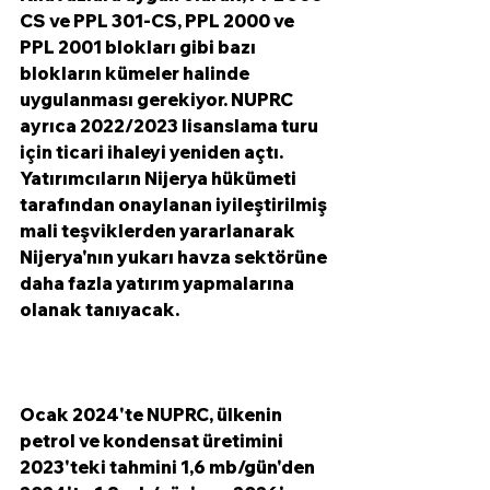
CS ve PPL 301-CS, PPL 2000 ve 
PPL 2001 blokları gibi bazı 
blokların kümeler halinde 
uygulanması gerekiyor. NUPRC 
ayrıca 2022/2023 lisanslama turu 
için ticari ihaleyi yeniden açtı. 
Yatırımcıların Nijerya hükümeti 
tarafından onaylanan iyileştirilmiş 
mali teşviklerden yararlanarak 
Nijerya'nın yukarı havza sektörüne 
daha fazla yatırım yapmalarına 
olanak tanıyacak. 
Ocak 2024'te NUPRC, ülkenin 
petrol ve kondensat üretimini 
2023'teki tahmini 1,6 mb/gün'den 