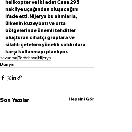
helikopter ve iki adet Casa 295 
nakliye uçağından oluşacağını 
ifade etti. Nijerya bu alımlarla, 
ülkenin kuzeybatı ve orta 
bölgelerinde önemli tehditler 
oluşturan cihatçı gruplara ve 
silahlı çetelere yönelik saldırılara 
karşı kullanmayı planlıyor.  
savunma
Terör
hava
Nijerya
Dünya
Hepsini Gör
Son Yazılar