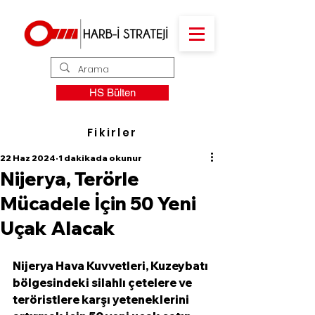
HS Bülten
Fikirler
22 Haz 2024
1 dakikada okunur
Nijerya, Terörle
Mücadele İçin 50 Yeni
Uçak Alacak
Nijerya Hava Kuvvetleri, Kuzeybatı 
bölgesindeki silahlı çetelere ve 
teröristlere karşı yeteneklerini 