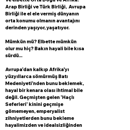
Arap Birliği ve Türk Birliği,  Avrupa 
Birliği ile el ele vermiş dünyanın 
orta konumu olmanın avantajını 
derinden yaşıyor, yaşatıyor.
Mümkün mü? Elbette mümkün 
olur mu hiç? Bakın hayali bile kısa 
sürdü...
Avrupa'dan kalkıp Afrika'yı 
yüzyıllarca sömürmüş Batı 
Medeniyeti'nden bunu beklemek, 
hayal bir kenara olası ihtimal bile 
değil. Geçmişten gelen 'Haçlı 
Seferleri' kinini geçmişe 
gömemeyen, emperyalist 
zihniyetlerden bunu bekleme 
hayalimizden ve idealsizliğinden 