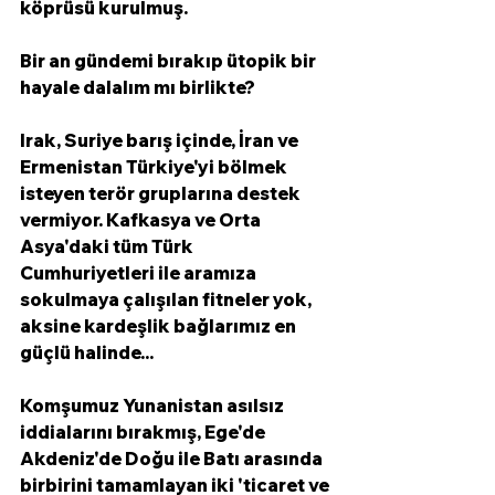
köprüsü kurulmuş. 
Bir an gündemi bırakıp ütopik bir 
hayale dalalım mı birlikte? 
Irak, Suriye barış içinde, İran ve 
Ermenistan Türkiye'yi bölmek 
isteyen terör gruplarına destek 
vermiyor. Kafkasya ve Orta 
Asya'daki tüm Türk 
Cumhuriyetleri ile aramıza 
sokulmaya çalışılan fitneler yok, 
aksine kardeşlik bağlarımız en 
güçlü halinde...
Komşumuz Yunanistan asılsız 
iddialarını bırakmış, Ege'de 
Akdeniz'de Doğu ile Batı arasında 
birbirini tamamlayan iki 'ticaret ve 