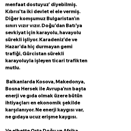
menfaat dostuyuz' diyebilmiş. 
Kıbrıs'ta iki devlet el ele vermiş. 
Diğer komşumuz Bulgaristan'ın 
sınırı vızır vızır. Doğu'dan Batı'ya 
sevkiyat için karayolu, havayolu 
sürekli işliyor. Karadeniz'de ve 
Hazar'da hiç durmayan gemi 
trafiği, Gürcistan sürekli 
karayoluyla işleyen ticari trafikten 
mutlu. 
 Balkanlarda Kosova, Makedonya, 
Bosna Hersek ile Avrupa'nın başta 
enerji ve gıda olmak üzere bütün 
ihtiyaçları en ekonomik şekilde 
karşılanıyor. Ne enerji kaygısı var, 
ne gıdaya ucuz erişme kaygısı.
Ve elbette Orta Doğu ve Afrika. 