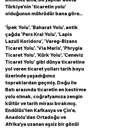
Türkiye'nin 'ticaretin yolu' 
olduğunun mührüdür bana göre... 
'İpek Yolu', 'Baharat Yolu', antik 
çağda 'Pers Kral Yolu', 'Lapis 
Lazuli Koridoru', 'Vareg-Bizans 
Ticaret Yolu', 'Via Maris', 'Phrygia 
Ticaret Yolu', 'Kürk Yolu', 'Ceneviz 
Ticaret Yolu' gibi dünya ticaretine 
yol veren ticaret yolları tarih boyu 
üzerinde yaşadığımız 
topraklardan geçmiş. Doğu ile 
Batı arasında ticaretin en kestirme 
yolu olmak, coğrafyamıza zengin 
kültür ve tarih mirası bırakmış. 
Endülüs'ten Kafkasya ve Çin'e, 
Anadolu'dan Ortadoğu ve 
Afrika'ya uzanan eşsiz bir gönül 