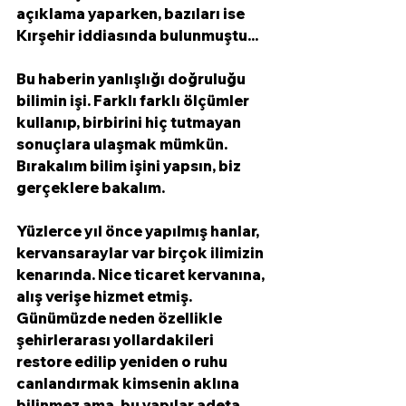
açıklama yaparken, bazıları ise 
Kırşehir iddiasında bulunmuştu...
Bu haberin yanlışlığı doğruluğu 
bilimin işi. Farklı farklı ölçümler 
kullanıp, birbirini hiç tutmayan 
sonuçlara ulaşmak mümkün. 
Bırakalım bilim işini yapsın, biz 
gerçeklere bakalım. 
Yüzlerce yıl önce yapılmış hanlar, 
kervansaraylar var birçok ilimizin 
kenarında. Nice ticaret kervanına, 
alış verişe hizmet etmiş. 
Günümüzde neden özellikle 
şehirlerarası yollardakileri 
restore edilip yeniden o ruhu 
canlandırmak kimsenin aklına 
bilinmez ama, bu yapılar adeta 