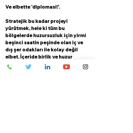
Ve elbette 'diplomasi!'. 
Stratejik bu kadar projeyi 
yürütmek, hele ki tüm bu 
bölgelerde huzursuzluk için yirmi 
beşinci saatin peşinde olan iç ve 
dış şer odakları ile kolay değil 
elbet. İçeride birlik ve huzur 
sağlanabildikçe, dış politika 
konularına daha fazla enerji 
ayırmak mümkün olabilecektir. 
Sınırlarımızın ötesinde de odak 
bekleyen bu konularda sükunetle 
geçen her bir gün, tüm coğrafya 
bireylerinin zenginliği ve huzuru 
için atılan bir adım demektir. 
Hiyerarşi'nin anarşiye 
dönüşmemesi için Türkiye kadar 