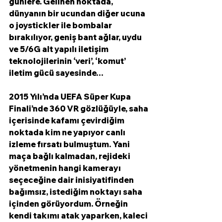
günlere. Gelinen noktada, 
dünyanın bir ucundan diğer ucuna 
o joystickler ile bombalar 
bırakılıyor, geniş bant ağlar, uydu 
ve 5/6G alt yapılı iletişim 
teknolojilerinin ‘veri’, ‘komut’ 
iletim gücü sayesinde…
2015 Yılı’nda UEFA Süper Kupa 
Finali’nde 360 VR gözlüğüyle, saha 
içerisinde kafamı çevirdiğim 
noktada kim ne yapıyor canlı 
izleme fırsatı bulmuştum. Yani 
maça bağlı kalmadan, rejideki 
yönetmenin hangi kamerayı 
seçeceğine dair inisiyatifinden 
bağımsız, istediğim noktayı saha 
içinden görüyordum. Örneğin 
kendi takımı atak yaparken, kaleci 