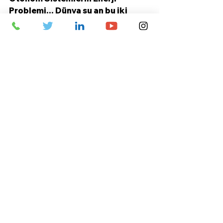
Problemi… Dünya şu an bu iki 
konu için de inanılmaz çalışmalar 
yapıyor. Özellikle elektrikli araç 
teknolojilerinde kullanılan uzun 
ömürlü batarya teknolojileri için 
kritik madenlerin bulunduğu 
bölgelerde diplomasi trafiği 
inanılmaz bir hızla sürüyor. 
Ayrıca, minyatür ama uzun ömürlü 
enerji kaynakları için de rekabet 
dorukta… Ayrıca hava, kara ve 
denizde İnsansız Savaş Araçları’nı 
etkisiz kılmak için de 
elektromanyetik dalgalara 
hükmetme teknolojilerinde de 
acımasız bir rekabet var. Elbette 
ilgililer, bizden daha hassas 