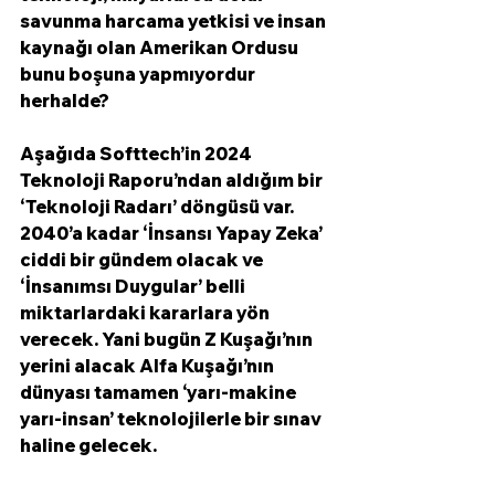
savunma harcama yetkisi ve insan 
kaynağı olan Amerikan Ordusu 
bunu boşuna yapmıyordur 
herhalde?
Aşağıda Softtech’in 2024 
Teknoloji Raporu’ndan aldığım bir 
‘Teknoloji Radarı’ döngüsü var. 
2040’a kadar ‘İnsansı Yapay Zeka’ 
ciddi bir gündem olacak ve 
‘İnsanımsı Duygular’ belli 
miktarlardaki kararlara yön 
verecek. Yani bugün Z Kuşağı’nın 
yerini alacak Alfa Kuşağı’nın 
dünyası tamamen ‘yarı-makine 
yarı-insan’ teknolojilerle bir sınav 
haline gelecek.