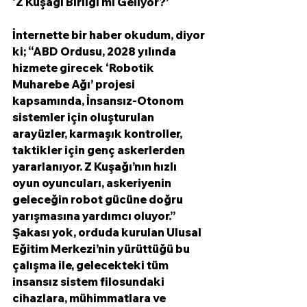
‘Z Kuşağı Birliği mi Geliyor?’
İnternette bir haber okudum, diyor 
ki; “ABD Ordusu, 2028 yılında 
hizmete girecek ‘Robotik 
Muharebe Ağı’ projesi 
kapsamında, İnsansız-Otonom 
sistemler için oluşturulan 
arayüzler, karmaşık kontroller, 
taktikler için genç askerlerden 
yararlanıyor. Z Kuşağı’nın hızlı 
oyun oyuncuları, askeriyenin 
geleceğin robot gücüne doğru 
yarışmasına yardımcı oluyor.”
Şakası yok, orduda kurulan Ulusal 
Eğitim Merkezi’nin yürüttüğü bu 
çalışma ile, gelecekteki tüm 
insansız sistem filosundaki 
cihazlara, mühimmatlara ve 