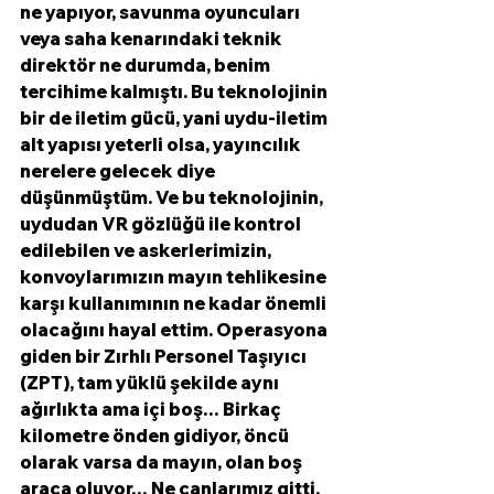
ne yapıyor, savunma oyuncuları 
veya saha kenarındaki teknik 
direktör ne durumda, benim 
tercihime kalmıştı. Bu teknolojinin 
bir de iletim gücü, yani uydu-iletim 
alt yapısı yeterli olsa, yayıncılık 
nerelere gelecek diye 
düşünmüştüm. Ve bu teknolojinin, 
uydudan VR gözlüğü ile kontrol 
edilebilen ve askerlerimizin, 
konvoylarımızın mayın tehlikesine 
karşı kullanımının ne kadar önemli 
olacağını hayal ettim. Operasyona 
giden bir Zırhlı Personel Taşıyıcı 
(ZPT), tam yüklü şekilde aynı 
ağırlıkta ama içi boş… Birkaç 
kilometre önden gidiyor, öncü 
olarak varsa da mayın, olan boş 
araca oluyor… Ne canlarımız gitti, 