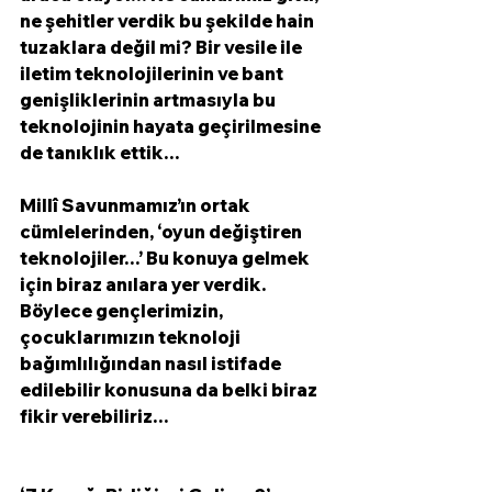
ne şehitler verdik bu şekilde hain 
tuzaklara değil mi? Bir vesile ile 
iletim teknolojilerinin ve bant 
genişliklerinin artmasıyla bu 
teknolojinin hayata geçirilmesine 
de tanıklık ettik…
Millî Savunmamız’ın ortak 
cümlelerinden, ‘oyun değiştiren 
teknolojiler…’ Bu konuya gelmek 
için biraz anılara yer verdik. 
Böylece gençlerimizin, 
çocuklarımızın teknoloji 
bağımlılığından nasıl istifade 
edilebilir konusuna da belki biraz 
fikir verebiliriz…