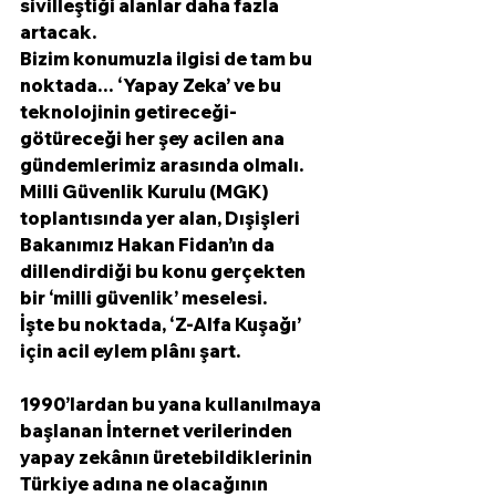
sivilleştiği alanlar daha fazla 
artacak.
Bizim konumuzla ilgisi de tam bu 
noktada… ‘Yapay Zeka’ ve bu 
teknolojinin getireceği-
götüreceği her şey acilen ana 
gündemlerimiz arasında olmalı. 
Milli Güvenlik Kurulu (MGK) 
toplantısında yer alan, Dışişleri 
Bakanımız Hakan Fidan’ın da 
dillendirdiği bu konu gerçekten 
bir ‘milli güvenlik’ meselesi. 
İşte bu noktada, ‘Z-Alfa Kuşağı’ 
için acil eylem plânı şart.
1990’lardan bu yana kullanılmaya 
başlanan İnternet verilerinden 
yapay zekânın üretebildiklerinin 
Türkiye adına ne olacağının 