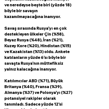
ve neredeyse beşte biri (yüzde 18) 
böyle bir savaşın 
kazanılmayacağına inanıyor.
Savaş sırasında Rusya'yı en çok 
destekleyen ülkeler Çin (%58), 
Beyaz Rusya (%48), İran (%21), 
Kuzey Kore (%20), Hindistan (%15) 
ve Kazakistan (%13) oldu. Ankete 
katılanların yüzde 6'sı böyle bir 
savaşta Rusya'nın müttefiksiz 
yalnız kalacağına inanıyor. 
Katılımcılar ABD (%71), Büyük 
Britanya (%40), Fransa (%39), 
Almanya (%37) ve Polonya'yı (%27) 
potansiyel rakipler olarak 
tanımladı. Sadece yüzde 12'si 