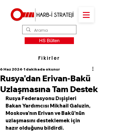
HS Bülten
Fikirler
6 Haz 2024
1 dakikada okunur
Rusya'dan Erivan-Bakü
Uzlaşmasına Tam Destek
Rusya Federasyonu Dışişleri 
Bakan Yardımcısı Mikhail Galuzin, 
Moskova'nın Erivan ve Bakü'nün 
uzlaşmasını desteklemek için 
hazır olduğunu bildirdi. 