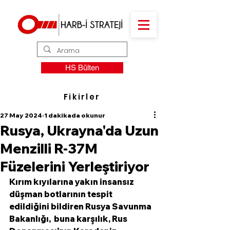
HS Bülten
Fikirler
27 May 2024
1 dakikada okunur
Rusya, Ukrayna'da Uzun
Menzilli R-37M
Füzelerini Yerleştiriyor
Kırım kıyılarına yakın insansız 
düşman botlarının tespit 
edildiğini bildiren Rusya Savunma 
Bakanlığı,  buna karşılık, Rus 