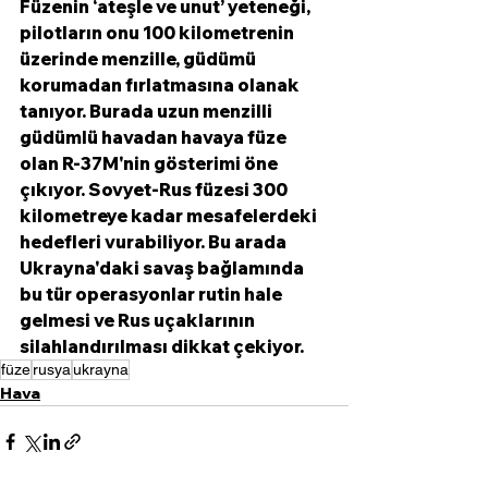
Füzenin ‘ateşle ve unut’ yeteneği, 
pilotların onu 100 kilometrenin 
üzerinde menzille, güdümü 
korumadan fırlatmasına olanak 
tanıyor. Burada uzun menzilli 
güdümlü havadan havaya füze 
olan R-37M'nin gösterimi öne 
çıkıyor. Sovyet-Rus füzesi 300 
kilometreye kadar mesafelerdeki 
hedefleri vurabiliyor. Bu arada 
Ukrayna'daki savaş bağlamında 
bu tür operasyonlar rutin hale 
gelmesi ve Rus uçaklarının 
silahlandırılması dikkat çekiyor.
füze
rusya
ukrayna
Hava