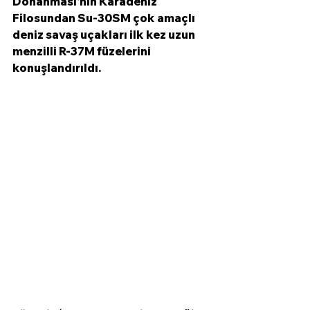
Donanması'nın Karadeniz 
Filosundan Su-30SM çok amaçlı 
deniz savaş uçakları ilk kez uzun 
menzilli R-37M füzelerini 
konuşlandırıldı.