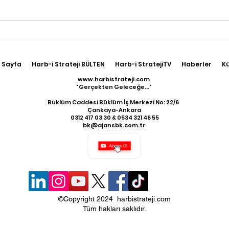
Türk Güneş Paneli
Rusy
Üreticisi Bulgaristan'da
Göre
123 Milyon Avroluk Tesis
Sant
 Sayfa
Harb-i Strateji BÜLTEN
Harb-i StratejiTV
Haberler
K
Kuracak
www.harbistrateji.com
"Gerçekten Geleceğe..."
Büklüm Caddesi Büklüm İş Merkezi No: 22/6
Çankaya-Ankara
​ 0312 417 03 30 & 0534 321 46 55
bk@ajansbk.com.tr
©Copyright 2024 harbistrateji.com
Tüm hakları saklıdır.