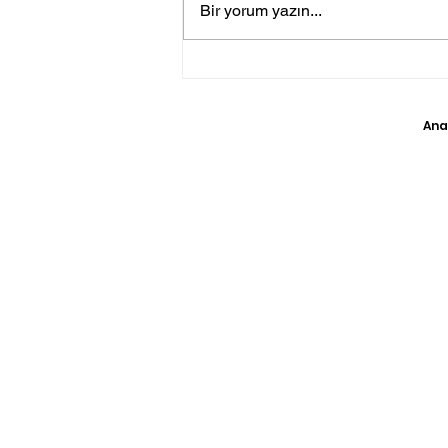
Bir yorum yazın...
Enerji Kuruluşları 2025
Yılında ‘Yapay Zeka’yı
Entegre Edecek
Ana