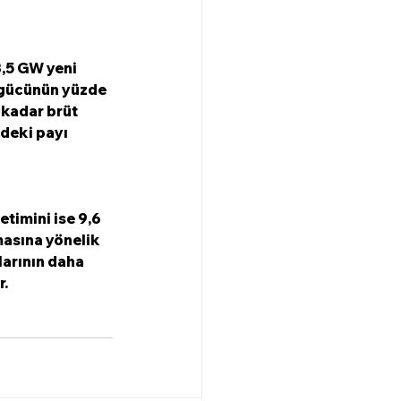
3,5 GW yeni 
 gücünün yüzde 
 kadar brüt 
ndeki payı 
etimini ise 9,6 
masına yönelik 
larının daha 
r.