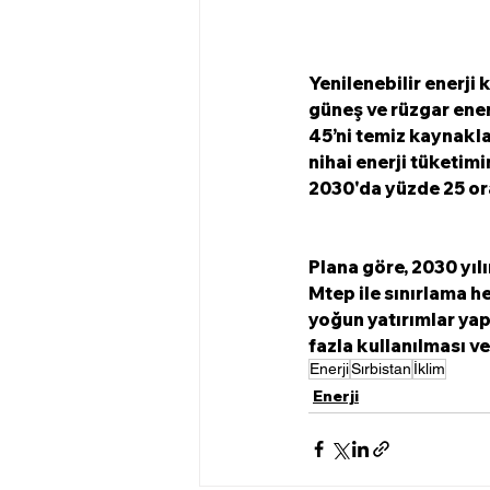
Yenilenebilir enerji
güneş ve rüzgar ener
45’ni temiz kaynakla
nihai enerji tüketimi
2030'da yüzde 25 ora
Plana göre, 2030 yılı
Mtep ile sınırlama he
yoğun yatırımlar yap
fazla kullanılması v
Enerji
Sırbistan
İklim
Enerji