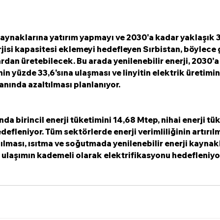
 kaynaklarına yatırım yapmayı ve 2030'a kadar yaklaşık 
jisi kapasitesi eklemeyi hedefleyen Sırbistan, böylece
rdan üretebilecek. Bu arada yenilenebilir enerji, 2030'a
nin yüzde 33,6'sına ulaşması ve linyitin elektrik üretimi
nında azaltılması planlanıyor.
nda birincil enerji tüketimini 14,68 Mtep, nihai enerji tük
defleniyor. Tüm sektörlerde enerji verimliliğinin artırıl
ılması, ısıtma ve soğutmada yenilenebilir enerji kaynak
e ulaşımın kademeli olarak elektrifikasyonu hedefleniyo