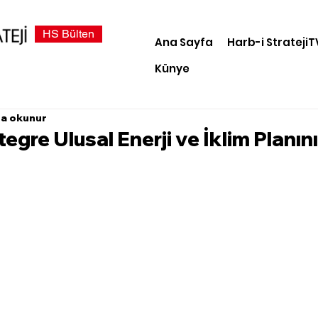
HS Bülten
Ana Sayfa
Harb-i StratejiT
Künye
da okunur
tegre Ulusal Enerji ve İklim Planın