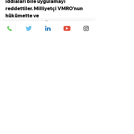
iddiaları bile uygulamayı 
reddettiler. Milliyetçi VMRO'nun 
hükümette ve 
cumhurbaşkanlığında ortaya 
çıkmasıyla birlikte Üsküp artık bu 
Anlaşmanın cesedinden bile 
vazgeçiyor.
Yunanistan'ın bu üç cephede de 
işlerin göründüğü kadar kötü 
olmadığını, her şeyin bir 
açıklaması olduğunu ve hatta her 
üç cephede de üçüncü bir 
faktörün baskısına maruz 
kalacağı için bunu 
düzeltebileceklerini iddia etme 
girişimi, ülkenin konumunu daha 
da kötüleştiriyor. Belirli 
devletlerle karşılaştırıldığında, 
aynı zamanda Yunanistan'ın özel 