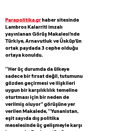
Parapolitika.gr
 haber sitesinde 
Lambros Kalarriti imzalı 
yayınlanan Görüş Makalesi’nde 
Türkiye, Arnavutluk ve Üsküp’ün 
ortak paydada 3 cephe olduğu 
ortaya konuldu.
‘‘Her üç durumda da ülkeye 
sadece bir fırsat değil, tutumunu 
gözden geçirmesi ve ilişkileri 
uygun bir karşılıklılık temeline 
oturtması için bir neden de 
verilmiş oluyor’’ görüşüne yer 
verilen Makalede, ‘’Yunanistan, 
eşit sayıda dış politika 
meselesinde üç gelişmeyle karşı 