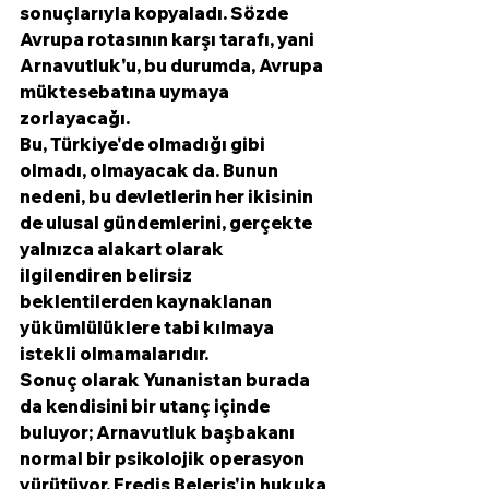
sonuçlarıyla kopyaladı. Sözde 
Avrupa rotasının karşı tarafı, yani 
Arnavutluk'u, bu durumda, Avrupa 
müktesebatına uymaya 
zorlayacağı.
Bu, Türkiye'de olmadığı gibi 
olmadı, olmayacak da. Bunun 
nedeni, bu devletlerin her ikisinin 
de ulusal gündemlerini, gerçekte 
yalnızca alakart olarak 
ilgilendiren belirsiz 
beklentilerden kaynaklanan 
yükümlülüklere tabi kılmaya 
istekli olmamalarıdır.
Sonuç olarak Yunanistan burada 
da kendisini bir utanç içinde 
buluyor; Arnavutluk başbakanı 
normal bir psikolojik operasyon 
yürütüyor. Fredis Beleris'in hukuka 