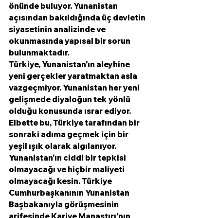
önünde buluyor. Yunanistan 
açısından bakıldığında üç devletin 
siyasetinin analizinde ve 
okunmasında yapısal bir sorun 
bulunmaktadır.
Türkiye, Yunanistan'ın aleyhine 
yeni gerçekler yaratmaktan asla 
vazgeçmiyor. Yunanistan her yeni 
gelişmede diyaloğun tek yönlü 
olduğu konusunda ısrar ediyor. 
Elbette bu, Türkiye tarafından bir 
sonraki adıma geçmek için bir 
yeşil ışık olarak algılanıyor. 
Yunanistan'ın ciddi bir tepkisi 
olmayacağı ve hiçbir maliyeti 
olmayacağı kesin. Türkiye 
Cumhurbaşkanının Yunanistan 
Başbakanıyla görüşmesinin 
arifesinde Kariye Manastırı'nın 