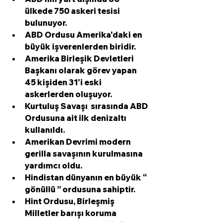
ülkede 750
 askeri tesisi 
bulunuyor.
ABD Ordusu Amerika'daki 
en 
büyük işverenlerden
 biridir.
Amerika Birleşik Devletleri 
Başkanı
 olarak görev yapan 
45
 kişiden 
31'i
 eski 
askerlerden oluşuyor.
Kurtuluş Savaşı
  sırasında ABD 
Ordusuna ait ilk 
denizaltı
kullanıldı.
Amerikan 
Devrimi modern 
gerilla savaşının
 kurulmasına 
yardımcı oldu.
Hindistan dünyanın en büyük “ 
gönüllü
 ” ordusuna sahiptir.
Hint 
Ordusu, Birleşmiş 
Milletler barışı koruma