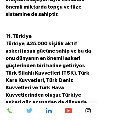
önemli miktarda topçu ve füze 
sistemine de sahiptir.
11. Türkiye
Türkiye, 425.000 kişilik aktif 
askeri insan gücüne sahip ve bu da 
onu dünyanın en önemli askeri 
güçlerinden biri haline getiriyor. 
Türk Silahlı Kuvvetleri (TSK), Türk 
Kara Kuvvetleri, Türk Deniz 
Kuvvetleri ve Türk Hava 
Kuvvetlerinden oluşur. Türkiye 
askeri güç açısından da dünyada 
11'inci sırada yer alıyor.
Türkiye, 2023 yılı itibarıyla askeri 
harcamalarda 16. sırada yer 