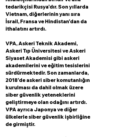
tedarikçisi Rusya'dır. Son yıllarda 
Vietnam, diğerlerinin yanı sıra 
İsrail, Fransa ve Hindistan'dan da 
ithalatını artırdı.
VPA, Askeri Teknik Akademi, 
Askeri Tıp Üniversitesi ve Askeri 
Siyaset Akademisi gibi askeri 
akademilerini ve eğitim tesislerini 
sürdürmektedir. Son zamanlarda, 
2018'de askeri siber komutanlığın 
kurulması da dahil olmak üzere 
siber güvenlik yeteneklerini 
geliştirmeye olan odağını artırdı. 
VPA ayrıca Japonya ve diğer 
ülkelerle siber güvenlik işbirliğine 
de girmiştir.