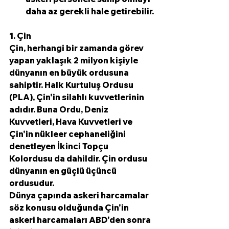
daha az gerekli hale getirebilir.
1. Çin
Çin, herhangi bir zamanda görev 
yapan yaklaşık 2 milyon kişiyle 
dünyanın en büyük ordusuna 
sahiptir. Halk Kurtuluş Ordusu 
(PLA), Çin'in silahlı kuvvetlerinin 
adıdır. Buna Ordu, Deniz 
Kuvvetleri, Hava Kuvvetleri ve 
Çin'in nükleer cephaneliğini 
denetleyen İkinci Topçu 
Kolordusu da dahildir. Çin ordusu 
dünyanın en güçlü üçüncü 
ordusudur.
Dünya çapında askeri harcamalar 
söz konusu olduğunda Çin'in 
askeri harcamaları ABD'den sonra 