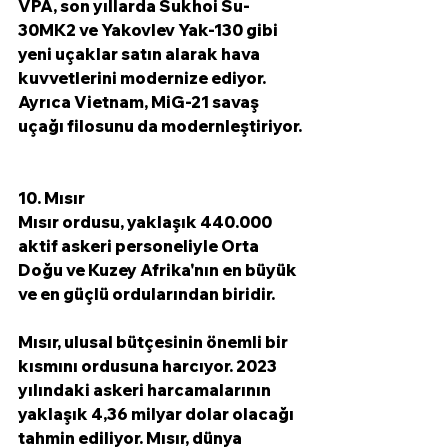
VPA, son yıllarda Sukhoi Su-
30MK2 ve Yakovlev Yak-130 gibi 
yeni uçaklar satın alarak hava 
kuvvetlerini modernize ediyor. 
Ayrıca Vietnam, MiG-21 savaş 
uçağı filosunu da modernleştiriyor.
10. Mısır
Mısır ordusu, yaklaşık 440.000 
aktif askeri personeliyle Orta 
Doğu ve Kuzey Afrika'nın en büyük 
ve en güçlü ordularından biridir.
Mısır, ulusal bütçesinin önemli bir 
kısmını ordusuna harcıyor. 2023 
yılındaki askeri harcamalarının 
yaklaşık 4,36 milyar dolar olacağı 
tahmin ediliyor. Mısır, dünya 