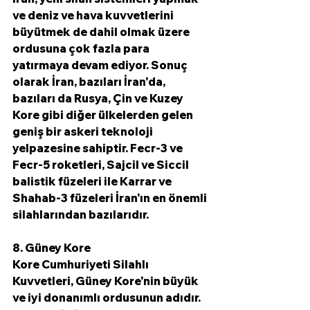
ve deniz ve hava kuvvetlerini 
büyütmek de dahil olmak üzere 
ordusuna çok fazla para 
yatırmaya devam ediyor. Sonuç 
olarak İran, bazıları İran'da, 
bazıları da Rusya, Çin ve Kuzey 
Kore gibi diğer ülkelerden gelen 
geniş bir askeri teknoloji 
yelpazesine sahiptir. Fecr-3 ve 
Fecr-5 roketleri, Sajcil ve Siccil 
balistik füzeleri ile Karrar ve 
Shahab-3 füzeleri İran'ın en önemli 
silahlarından bazılarıdır.
8. Güney Kore
Kore Cumhuriyeti Silahlı 
Kuvvetleri, Güney Kore'nin büyük 
ve iyi donanımlı ordusunun adıdır. 