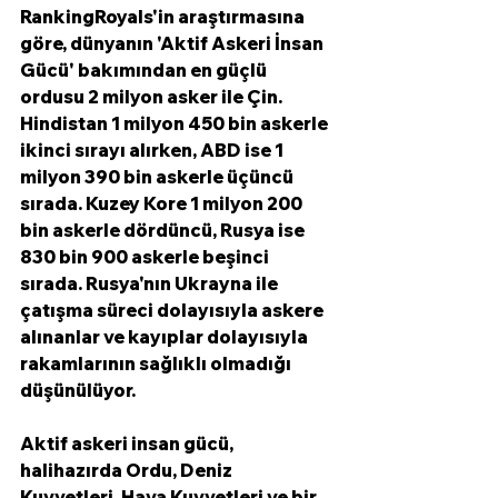
RankingRoyals'in araştırmasına 
göre, dünyanın 'Aktif Askeri İnsan 
Gücü' bakımından en güçlü 
ordusu 2 milyon asker ile Çin. 
Hindistan 1 milyon 450 bin askerle 
ikinci sırayı alırken, ABD ise 1 
milyon 390 bin askerle üçüncü 
sırada. Kuzey Kore 1 milyon 200 
bin askerle dördüncü, Rusya ise 
830 bin 900 askerle beşinci 
sırada. Rusya'nın Ukrayna ile 
çatışma süreci dolayısıyla askere 
alınanlar ve kayıplar dolayısıyla 
rakamlarının sağlıklı olmadığı 
düşünülüyor. 
Aktif askeri insan gücü, 
halihazırda Ordu, Deniz 
Kuvvetleri, Hava Kuvvetleri ve bir 