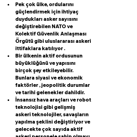
Pek çok ülke, ordularını 
güçlendirmek için ihtiyaç 
duydukları 
asker
 sayısını 
değiştirebilen 
NATO
 ve 
Kolektif Güvenlik Anlaşması 
Örgütü gibi 
uluslararası askeri
ittifaklara katılıyor .
Bir ülkenin aktif ordusunun
büyüklüğünü ve yapısını 
birçok şey etkileyebilir. 
Bunlara siyasi ve 
ekonomik 
faktörler
 , 
jeopolitik durumlar
ve 
tarihi gelenekler
 dahildir.
İnsansız hava araçları
 ve robot 
teknolojisi gibi gelişmiş 
askeri teknolojiler,
 savaşların 
yapılma şeklini değiştiriyor ve 
gelecekte çok sayıda aktif 
askeri personele sahip olmayı 