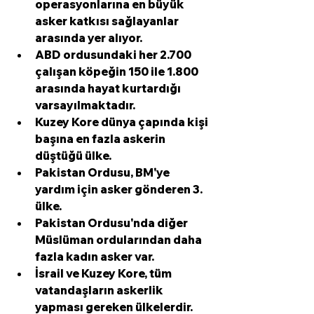
operasyonlarına en büyük 
asker katkısı sağlayanlar 
arasında yer alıyor.
ABD ordusundaki her 2.700
çalışan köpeğin 
150
 ile 
1.800
arasında hayat kurtardığı 
varsayılmaktadır.
Kuzey Kore dünya çapında kişi 
başına 
en fazla askerin 
düştüğü ülke.
Pakistan Ordusu, 
BM'ye
yardım için asker gönderen 
3.
ülke.
Pakistan Ordusu'nda
 diğer 
Müslüman ordularından
 daha 
fazla kadın asker var.
İsrail
 ve 
Kuzey Kore, tüm 
vatandaşların askerlik 
yapması gereken
 ülkelerdir.