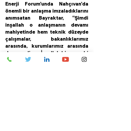
Enerji Forum'unda Nahçıvan'da 
önemli bir anlaşma imzaladıklarını 
anımsatan Bayraktar, “Şimdi 
inşallah o anlaşmanın devamı 
mahiyetinde hem teknik düzeyde 
çalışmalar, bakanlıklarımız 
arasında, kurumlarımız arasında 
devam ediyor. İnşallah bir sonraki 
aşamada da artık bunları projeler 
haline dönüştürmüş oluruz. Bu 
anlamda iki ülkenin bugüne kadar 
yaptıkları, bundan sonra 
yapacakları oldukça geniş 
yelpazede projelerimiz var. Adım 
adım bir program dahilinde 
sistemli bir şekilde gidiyoruz.” diye 
konuştu.