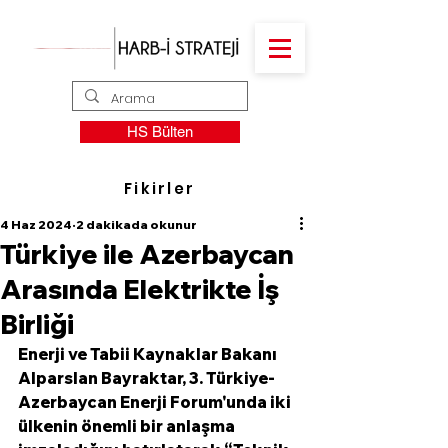
HS Bülten
Fikirler
4 Haz 2024
2 dakikada okunur
Türkiye ile Azerbaycan
Arasında Elektrikte İş
Birliği
Enerji ve Tabii Kaynaklar Bakanı 
Alparslan Bayraktar, 3. Türkiye-
Azerbaycan Enerji Forum'unda iki 
ülkenin önemli bir anlaşma 