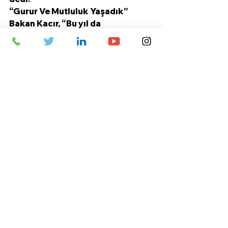
“Gurur Ve Mutluluk Yaşadık”
Bakan Kacır, “Bu yıl da 
öğrencilerimiz benzer başarı 
performansını sürdürüyor. 
Geçtiğimiz hafta Gürcistan’ın 
Kutaisi şehrinde düzenlenen 8. 
Avrupa Fizik Olimpiyatı ve 
İngiltere'nin Bath şehrinde 
gerçekleştirilen 65. Uluslararası 
Matematik Olimpiyatı'nda 
madalya kazanan öğrencilerimizi 
tebrik ediyorum. Başarısı ve 
azmiyle bizlere gurur ve mutluluk 
yaşatan gençlerimizi, onları her 
zaman destekleyen ailelerini, 
öğretmenlerini ve eğitimlerde 
görev alan tüm 
akademisyenlerimizi yürekten 