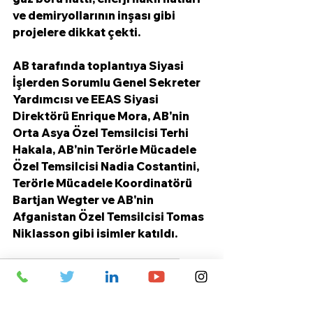
ve demiryollarının inşası gibi 
projelere dikkat çekti.
AB tarafında toplantıya Siyasi 
İşlerden Sorumlu Genel Sekreter 
Yardımcısı ve EEAS Siyasi 
Direktörü Enrique Mora, AB'nin 
Orta Asya Özel Temsilcisi Terhi 
Hakala, AB'nin Terörle Mücadele 
Özel Temsilcisi Nadia Costantini, 
Terörle Mücadele Koordinatörü 
Bartjan Wegter ve AB'nin 
Afganistan Özel Temsilcisi Tomas 
Niklasson gibi isimler katıldı. 
Orta Asya
AB
Avrupa Birliği
Türkmenistan
Türk Devletleri