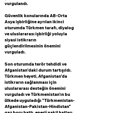
vurgulandı.
Güvenlik konularında AB-Orta 
Asya işbirliğine ayrılan ikinci 
oturumda Türkmen tarafı, diyalog 
ve uluslararası işbirliği yoluyla 
siyasi istikrarın 
güçlendirilmesinin önemini 
vurguladı. 
Son oturumda terör tehdidi ve 
Afganistan'daki durum tartışıldı. 
Türkmen heyeti, Afganistan'da 
istikrarın sağlanması için 
uluslararası desteğin önemini 
vurguladı ve Türkmenistan'ın bu 
ülkede uyguladığı "Türkmenistan-
Afganistan-Pakistan-Hindistan" 
gaz boru hattı, enerji nakil hatları 