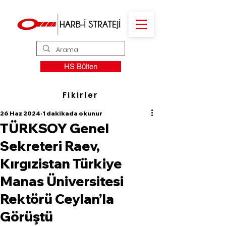
HS Bülten
Fikirler
26 Haz 2024
1 dakikada okunur
TÜRKSOY Genel
Sekreteri Raev,
Kırgızistan Türkiye
Manas Üniversitesi
Rektörü Ceylan’la
Görüştü