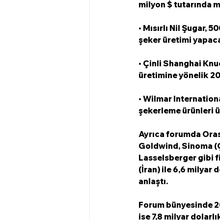
milyon $ tutarında 
• Mısırlı Nil Şugar, 
şeker üretimi yapac
• Çinli Shanghai Knu
üretimine yönelik 20
• Wilmar Internation
şekerleme ürünleri ü
Ayrıca forumda Oras
Goldwind, Sinoma (Ç
Lasselsberger gibi f
(İran) ile 6,6 milya
anlaştı.
Forum bünyesinde 20
ise 7,8 milyar dolarlı