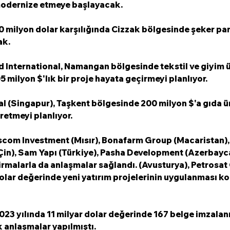
modernize etmeye başlayacak.
500 milyon dolar karşılığında Cizzak bölgesinde şeker pan
ak.
d International, Namangan bölgesinde tekstil ve giyim ü
5 milyon $'lık bir proje hayata geçirmeyi planlıyor.
al (Singapur), Taşkent bölgesinde 200 milyon $'a gıda ür
retmeyi planlıyor.
com Investment (Mısır), Bonafarm Group (Macaristan), 
in), Sam Yapı (Türkiye), Pasha Development (Azerbayca
irmalarla da anlaşmalar sağlandı. (Avusturya), Petrosat
r dolar değerinde yeni yatırım projelerinin uygulanması 
23 yılında 11 milyar dolar değerinde 167 belge imzalan
k anlaşmalar yapılmıştı.  