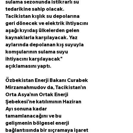
sulama sezonunda istikrarlı su 
tedarikine sahip olacak. 
Tacikistan kışlık su depolarına 
geri dönecek ve elektrik ihtiyacını 
aşağı kıyıdaş ülkelerden gelen 
kaynaklarla karşılayacak. Yaz 
aylarında depolanan kış suyuyla 
komşularının sulama suyu 
ihtiyacını karşılayacak" 
açıklamasını yaptı. 
Özbekistan Enerji Bakanı Curabek 
Mirzamahmudov da, Tacikistan'ın 
Orta Asya'nın Ortak Enerji 
Şebekesi'ne katılımının Haziran 
Ayı sonuna kadar 
tamamlanacağını ve bu 
gelişmenin bölgesel enerji 
bağlantısında bir sıçramaya işaret 