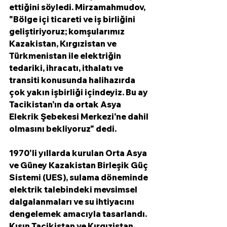
ettiğini söyledi. Mirzamahmudov, 
"Bölge içi ticareti ve iş birliğini 
geliştiriyoruz; komşularımız 
Kazakistan, Kırgızistan ve 
Türkmenistan ile elektriğin 
tedariki, ihracatı, ithalatı ve 
transiti konusunda halihazırda 
çok yakın işbirliği içindeyiz. Bu ay 
Tacikistan'ın da ortak Asya 
Elekrik Şebekesi Merkezi'ne dahil 
olmasını bekliyoruz" dedi. 
1970'li yıllarda kurulan Orta Asya 
ve Güney Kazakistan Birleşik Güç 
Sistemi (UES), sulama döneminde 
elektrik talebindeki mevsimsel 
dalgalanmaları ve su ihtiyacını 
dengelemek amacıyla tasarlandı. 
Kışın Tacikistan ve Kırgızistan 