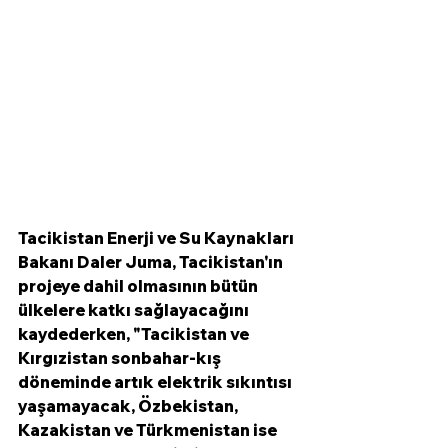
Tacikistan Enerji ve Su Kaynakları 
Bakanı Daler Juma, Tacikistan'ın 
projeye dahil olmasının bütün 
ülkelere katkı sağlayacağını 
kaydederken, "Tacikistan ve 
Kırgızistan sonbahar-kış 
döneminde artık elektrik sıkıntısı 
yaşamayacak, Özbekistan, 
Kazakistan ve Türkmenistan ise 