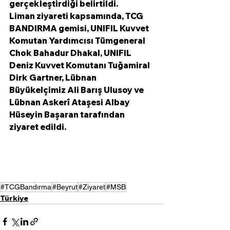
gerçekleştirdiği belirtildi.
Liman ziyareti kapsamında, TCG 
BANDIRMA gemisi, UNIFIL Kuvvet 
Komutan Yardımcısı Tümgeneral 
Chok Bahadur Dhakal, UNIFIL 
Deniz Kuvvet Komutanı Tuğamiral 
Dirk Gartner, Lübnan 
Büyükelçimiz Ali Barış Ulusoy ve 
Lübnan Askerî Ataşesi Albay 
Hüseyin Başaran tarafından 
ziyaret edildi.
#TCGBandırma
#Beyrut
#Ziyaret
#MSB
Türkiye