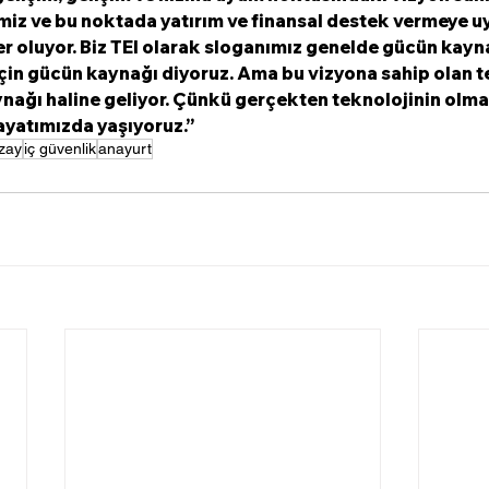
miz ve bu noktada yatırım ve finansal destek vermeye u
 oluyor. Biz TEI olarak sloganımız genelde gücün kayna
çin gücün kaynağı diyoruz. Ama bu vizyona sahip olan te
nağı haline geliyor. Çünkü gerçekten teknolojinin olmad
ayatımızda yaşıyoruz.”
zay
iç güvenlik
anayurt