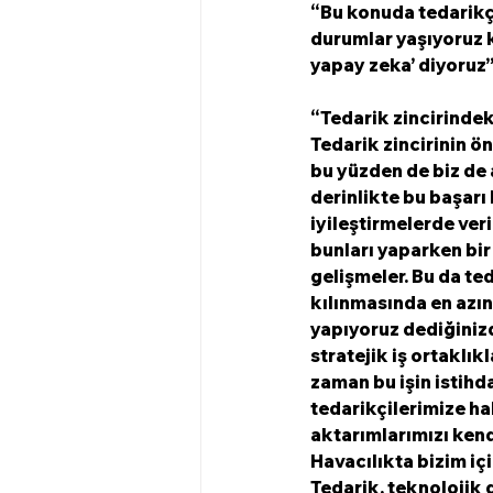
“Bu konuda tedarikçi
durumlar yaşıyoruz ki
yapay zeka’ diyoruz”
“Tedarik zincirindek
Tedarik zincirinin ö
bu yüzden de biz de a
derinlikte bu başarı
iyileştirmelerde veri
bunları yaparken bir 
gelişmeler. Bu da ted
kılınmasında en azın
yapıyoruz dediğinizd
stratejik iş ortaklık
zaman bu işin istihda
tedarikçilerimize ha
aktarımlarımızı kend
Havacılıkta bizim içi
Tedarik, teknolojik 