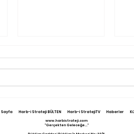
Terörle Mücadele
Irak
Hudutlarda Sürüyor
Kuze
17 T
 Sayfa
Harb-i Strateji BÜLTEN
Harb-i StratejiTV
Haberler
K
Geti
www.harbistrateji.com
"Gerçekten Geleceğe..."
Büklüm Caddesi Büklüm İş Merkezi No: 22/6