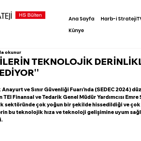
HS Bülten
Ana Sayfa
Harb-i StratejiT
Künye
da okunur
ÇİLERİN TEKNOLOJİK DERİNLİK
EDİYOR''
ek Anayurt ve Sınır Güvenliği Fuarı’nda (SEDEC 2024) dü
 TEI Finansal ve Tedarik Genel Müdür Yardımcısı Emre 
ık sektöründe çok yoğun bir şekilde hissedildiği ve çok h
rin bu teknolojik hıza ve teknoloji gelişimine uyum sağ
i.