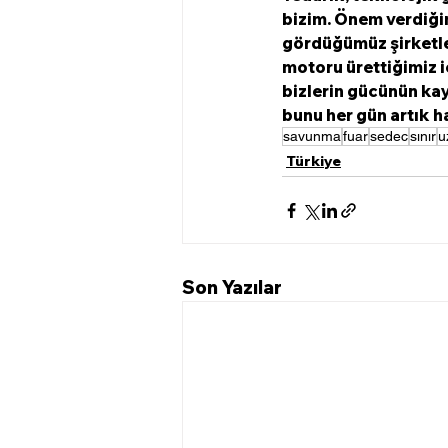
bizim. Önem verdiği
gördüğümüz şirketler
motoru ürettiğimiz i
bizlerin gücünün kay
bunu her gün artık h
savunma
fuar
sedec
sınır
u
Türkiye
Son Yazılar