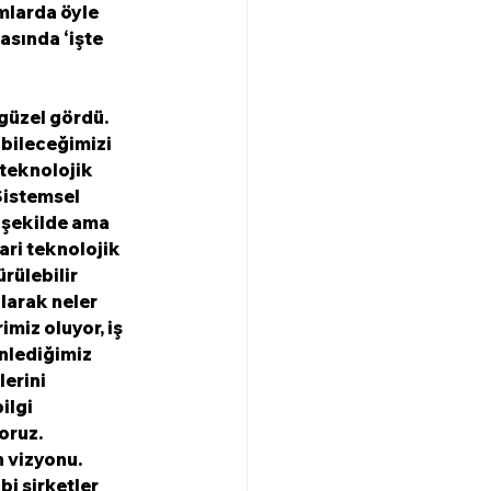
mlarda öyle 
asında ‘işte 
güzel gördü. 
bileceğimizi 
 teknolojik 
Sistemsel 
ı şekilde ama 
ari teknolojik 
rülebilir 
larak neler 
miz oluyor, iş 
inlediğimiz 
erini 
ilgi 
oruz. 
 vizyonu. 
i şirketler 