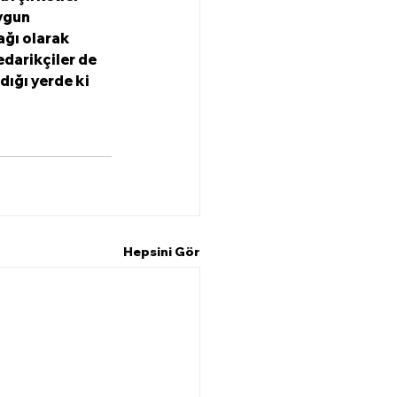
ygun 
ğı olarak 
darikçiler de 
ığı yerde ki 
Hepsini Gör