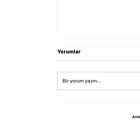
Yorumlar
Bir yorum yazın...
TSK Irak’ın Kuzeyine Hava
Harekatı Gerçekleştirdi
Ana