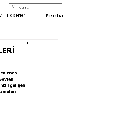
V
Haberler
Fikirler
LERİ
zenlenen 
Saylan, 
ızlı gelişen 
lamaları 