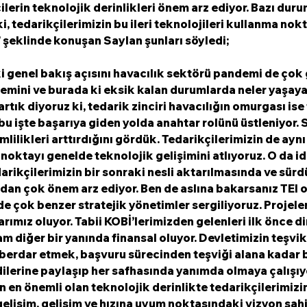
lerin teknolojik derinlikleri önem arz ediyor. Bazı duru
, tedarikçilerimizin bu ileri teknolojileri kullanma nokt
 şeklinde konuşan Saylan şunları söyledi;
i genel bakış açısını havacılık sektörü pandemi de çok 
nemini ve burada ki eksik kalan durumlarda neler yaşaya
rtık diyoruz ki, tedarik zinciri havacılığın omurgası ise
 bu işte başarıya giden yolda anahtar rolünü üstleniyor. 
mlilikleri arttırdığını gördük. Tedarikçilerimizin de ayn
noktayı genelde teknolojik gelişimini atlıyoruz. O da id
arikçilerimizin bir sonraki nesli aktarılmasında ve sürdü
dan çok önem arz ediyor. Ben de aslına bakarsanız TEI o
e çok benzer stratejik yönetimler sergiliyoruz. Projeleri
larımız oluyor. Tabii KOBİ’lerimizden gelenleri ilk önce d
m diğer bir yanında finansal oluyor. Devletimizin teşvikl
berdar etmek, başvuru sürecinden teşviği alana kadar b
ilerine paylaşıp her safhasında yanımda olmaya çalışıy
n en önemli olan teknolojik derinlikte tedarikçilerimizin
gelişim, gelişim ve hızına uyum noktasındaki vizyon sahib