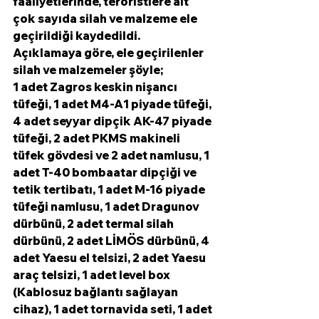
faaliyetlerinde, teröristlere ait 
çok sayıda silah ve malzeme ele 
geçirildiği kaydedildi.
Açıklamaya göre, ele geçirilenler 
silah ve malzemeler şöyle;
1 adet Zagros keskin nişancı 
tüfeği, 1 adet M4-A1 piyade tüfeği, 
4 adet seyyar dipçik AK-47 piyade 
tüfeği, 2 adet PKMS makineli 
tüfek gövdesi ve 2 adet namlusu, 1 
adet T-40 bombaatar dipçiği ve 
tetik tertibatı, 1 adet M-16 piyade 
tüfeği namlusu, 1 adet Dragunov 
dürbünü, 2 adet termal silah 
dürbünü, 2 adet LİMÖS dürbünü, 4 
adet Yaesu el telsizi, 2 adet Yaesu 
araç telsizi, 1 adet level box 
(Kablosuz bağlantı sağlayan 
cihaz), 1 adet tornavida seti, 1 adet 