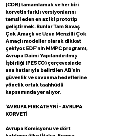
(CDR) tamamlamak ve her biri 
korvetin farklı versiyonlarını 
temsil eden en az iki prototip 
geliştirmek. Bunlar Tam Savaş 
Çok Amaçlı ve Uzun Menzilli Çok 
Amaçlı modeller olarak dikkat 
çekiyor. EDF'nin MMPC programı, 
Avrupa Daimi Yapılandırılmış 
İşbirliği (PESCO) çerçevesinde 
ana hatlarıyla belirtilen AB'nin 
güvenlik ve savunma hedeflerine 
yönelik ortak taahhüdü 
kapsamında yer alıyor. 
'AVRUPA FIRKATEYNİ - AVRUPA 
KORVETİ
Avrupa Komisyonu ve dört 
katılımcı ülke (İtalya, Fransa, 