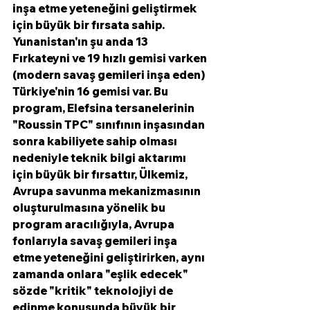
inşa etme yeteneğini geliştirmek 
için büyük bir fırsata sahip.
Yunanistan'ın şu anda 13 
Fırkateyni ve 19 hızlı gemisi varken 
(modern savaş gemileri inşa eden) 
Türkiye'nin 16 gemisi var. Bu 
program, Elefsina tersanelerinin 
"Roussin TPC" sınıfının inşasından 
sonra kabiliyete sahip olması 
nedeniyle teknik bilgi aktarımı 
için büyük bir fırsattır, Ülkemiz, 
Avrupa savunma mekanizmasının 
oluşturulmasına yönelik bu 
program aracılığıyla, Avrupa 
fonlarıyla savaş gemileri inşa 
etme yeteneğini geliştirirken, aynı 
zamanda onlara "eşlik edecek" 
sözde "kritik" teknolojiyi de 
edinme konusunda büyük bir 