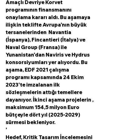
Amaçlı Devriye Korvet 
programının finansmanını 
onaylama kararı aldı. Bu aşamaya 
ilişkin teklifte Avrupa'nın büyük 
tersanelerinden  Navantia 
(İspanya), Fincantieri (İtalya) ve 
Naval Group (Fransa) ile 
Yunanistan'dan Naviris ve Hydrus 
konsorsiyumları yer alıyordu. Bu 
aşama, EDF 2021 çalışma 
programı kapsamında 24 Ekim 
2023'te imzalanan ilk 
sözleşmelerin attığı temellere 
dayanıyor. İkinci aşama projelerin , 
maksimum 154,5 milyon Euro 
bütçeyle dört yıl (2025-2029) 
sürmesi bekleniyor. 
'
Hedef, Kritik Tasarım İncelemesini 