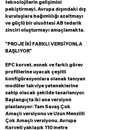
teknolojilerin gelişimini 
pekiştirmeyi, Avrupa dışındaki dış 
kuruluşlara bağımlılığı azaltmayı 
ve güçlü bir ulusötesi AB tedarik 
zinciri oluşturmayı amaçlamakta.
"PROJE İKİ FARKLI VERSİYONLA 
BAŞLIYOR"
EPC korvet, esnek ve farklı görev 
profillerine uyacak çeşitli 
konfigürasyonlara olanak tanıyan 
modüler takviye yeteneklerine 
sahip olacak şekilde tasarlanıyor. 
Başlangıçta iki ana versiyon 
planlanıyor: Tam Savaş Çok 
Amaçlı versiyonu ve Uzun Menzilli 
Çok Amaçlı versiyonu. Avrupa 
Korveti yaklaşık 110 metre 