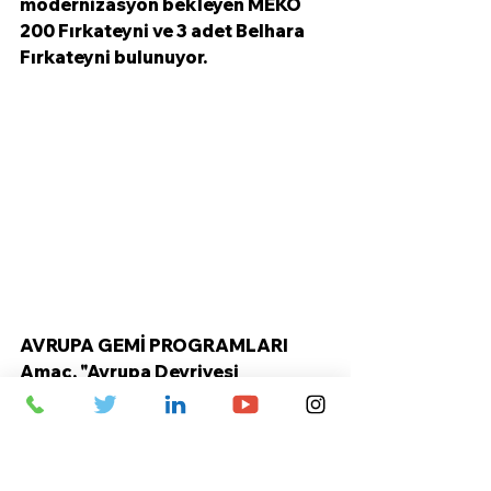
modernizasyon bekleyen MEKO 
200 Fırkateyni ve 3 adet Belhara 
Fırkateyni bulunuyor. 
AVRUPA GEMİ PROGRAMLARI
Amaç, "Avrupa Devriyesi 
Corvette" (EPC) adı verilen ve 
birden fazla gemiye ev sahipliği 
yapmaya olanak tanıyan yeni bir 
askeri gemi sınıfı için bir prototip 