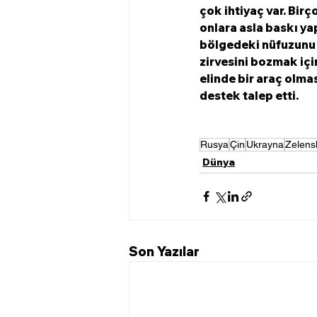
çok ihtiyaç var. Birç
onlara asla baskı ya
bölgedeki nüfuzunu k
zirvesini bozmak için
elinde bir araç olma
destek talep etti. 
Rusya
Çin
Ukrayna
Zelens
Dünya
Son Yazılar