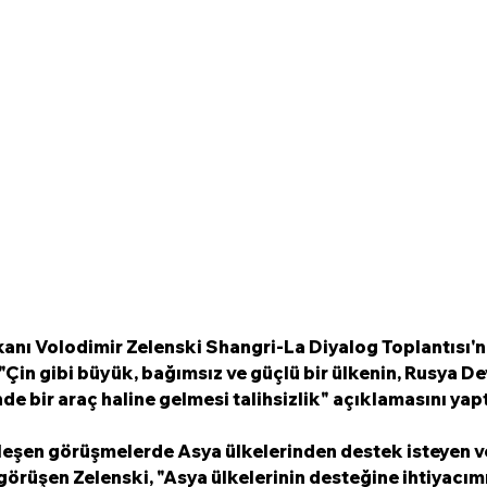
nı Volodimir Zelenski Shangri-La Diyalog Toplantısı'na
 "Çin gibi büyük, bağımsız ve güçlü bir ülkenin, Rusya De
nde bir araç haline gelmesi talihsizlik" açıklamasını yaptı
eşen görüşmelerde Asya ülkelerinden destek isteyen v
örüşen Zelenski, "Asya ülkelerinin desteğine ihtiyacımı