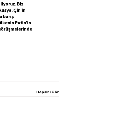
iyoruz. Biz 
usya, Çin'in 
 barış 
lkenin Putin'in 
 görüşmelerinde 
Hepsini Gör