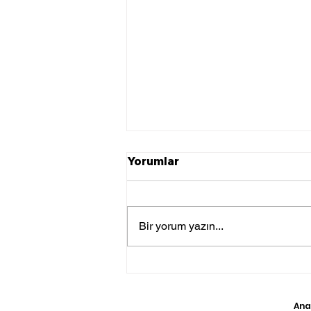
Yorumlar
Bir yorum yazın...
Mısır, Hollanda'dan 3
Kaçak Eseri Ele Geçirdi
Ana