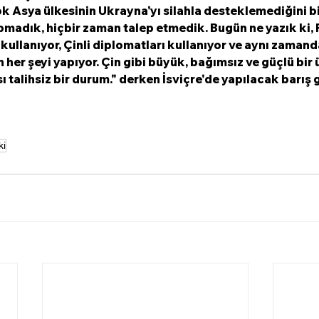
ok Asya ülkesinin Ukrayna'yı silahla desteklemediğini bil
pmadık, hiçbir zaman talep etmedik. Bugün ne yazık ki, R
ullanıyor, Çinli diplomatları kullanıyor ve aynı zamanda
 her şeyi yapıyor. Çin gibi büyük, bağımsız ve güçlü bir ü
sı talihsiz bir durum." derken İsviçre'de yapılacak barış
ki