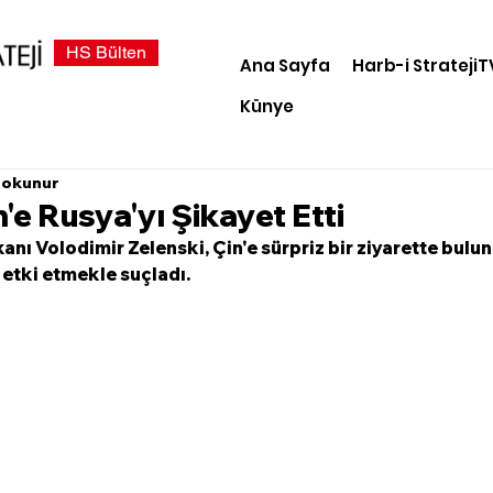
HS Bülten
Ana Sayfa
Harb-i StratejiT
Künye
 okunur
n'e Rusya'yı Şikayet Etti
nı Volodimir Zelenski, Çin'e sürpriz bir ziyarette bulunu
etki etmekle suçladı. 