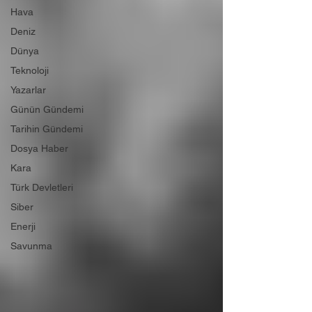
Hava
Deniz
Dünya
Teknoloji
Yazarlar
Günün Gündemi
Tarihin Gündemi
Dosya Haber
Kara
Türk Devletleri
Siber
Enerji
Savunma