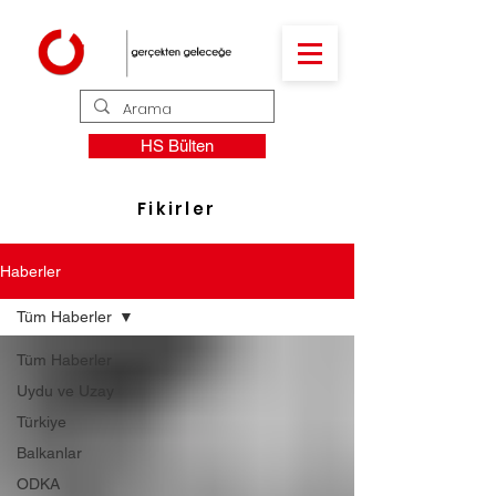
HS Bülten
Fikirler
Haberler
Tüm Haberler
Tüm Haberler
Uydu ve Uzay
Türkiye
Balkanlar
ODKA