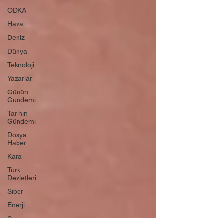
ODKA
Hava
Deniz
Dünya
Teknoloji
Yazarlar
Günün
Gündemi
Tarihin
Gündemi
Dosya
Haber
Kara
Türk
Devletleri
Siber
Enerji