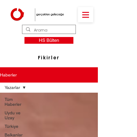
HS Bülten
Fikirler
Haberler
Yazarlar
Tüm
Haberler
Uydu ve
Uzay
Türkiye
Balkanlar