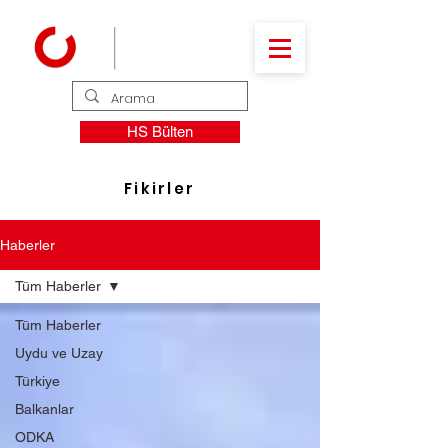
HS Bülten
Fikirler
Haberler
Tüm Haberler
Tüm Haberler
Uydu ve Uzay
Türkiye
Balkanlar
ODKA