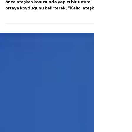
Ateşkes İçin İsrail Üzerinde Baskı
Kurulmalı’’
Dışişleri Bakanı Hakan Fidan, Hamas‘ın daha
önce ateşkes konusunda yapıcı bir tutum
ortaya koyduğunu belirterek, ‘’Kalıcı ateşkes
için...