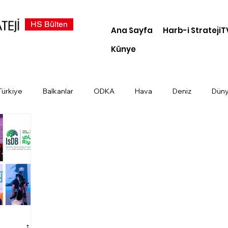
HS Bülten
Ana Sayfa
Harb-i StratejiT
Künye
Türkiye
Balkanlar
ODKA
Hava
Deniz
Dün
demi
Dosya Haber
Kara
Türk Devletleri
Siber