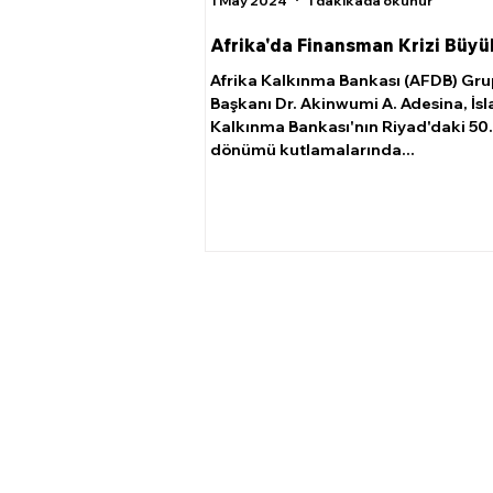
1 May 2024
1 dakikada okunur
Afrika'da Finansman Krizi Büyü
Afrika Kalkınma Bankası (AFDB) Gru
Başkanı Dr. Akinwumi A. Adesina, İs
Kalkınma Bankası'nın Riyad'daki 50. 
dönümü kutlamalarında...