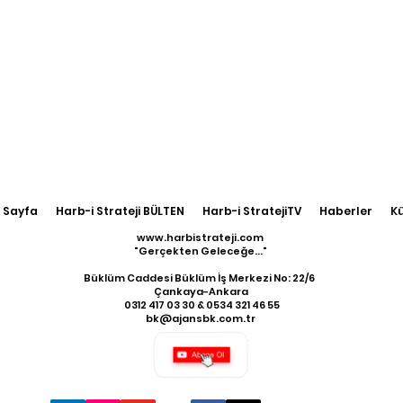
 Sayfa
Harb-i Strateji BÜLTEN
Harb-i StratejiTV
Haberler
K
www.harbistrateji.com
"Gerçekten Geleceğe..."
Büklüm Caddesi Büklüm İş Merkezi No: 22/6
Çankaya-Ankara
​ 0312 417 03 30 & 0534 321 46 55
bk@ajansbk.com.tr