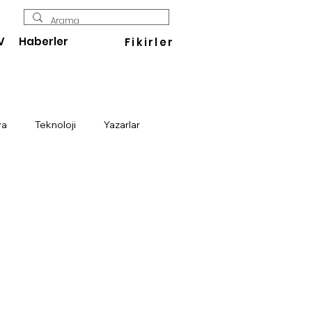
V
Haberler
Fikirler
ya
Teknoloji
Yazarlar
Enerji
Savunma