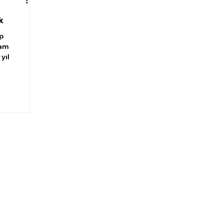
k
p
lam
yıl