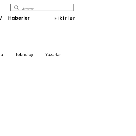
V
Haberler
Fikirler
ya
Teknoloji
Yazarlar
Enerji
Savunma