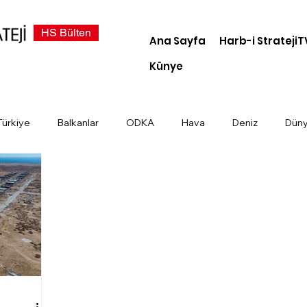
HS Bülten
Ana Sayfa
Harb-i StratejiT
Künye
Türkiye
Balkanlar
ODKA
Hava
Deniz
Dün
demi
Dosya Haber
Kara
Türk Devletleri
Siber