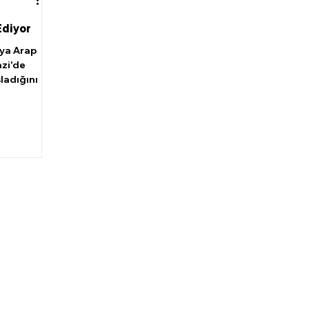
Ediyor
bya Arap
azi'de
şladığını