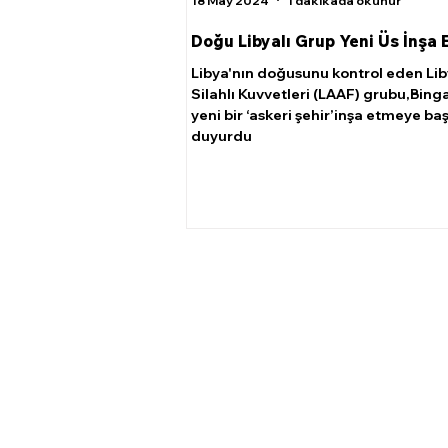
18 May 2024
1 dakikada okunur
Doğu Libyalı Grup Yeni Üs İnşa 
Libya'nın doğusunu kontrol eden Li
Silahlı Kuvvetleri (LAAF) grubu,Bing
yeni bir ‘askeri şehir’inşa etmeye ba
duyurdu