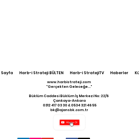
 Sayfa
Harb-i Strateji BÜLTEN
Harb-i StratejiTV
Haberler
K
www.harbistrateji.com
"Gerçekten Geleceğe..."
Büklüm Caddesi Büklüm İş Merkezi No: 22/6
Çankaya-Ankara
​ 0312 417 03 30 & 0534 321 46 55
bk@ajansbk.com.tr