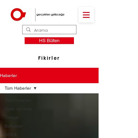
HS Bülten
Fikirler
Haberler
Tüm Haberler
Tüm Haberler
Uydu ve Uzay
Türkiye
Balkanlar
ODKA