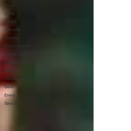
Hava
Deniz
Dünya
Teknoloji
Yazarlar
Günün Gündemi
Tarihin Gündemi
Dosya Haber
Kara
Türk Devletleri
Siber
Enerji
Savunma