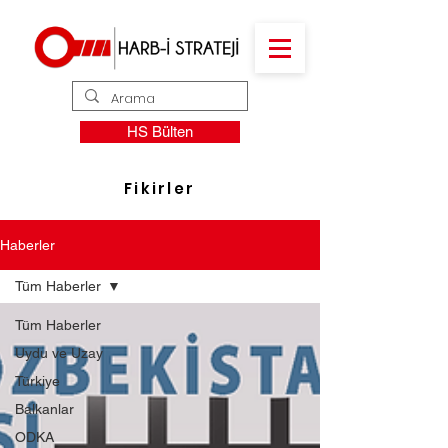
HS Bülten
Fikirler
Haberler
Tüm Haberler
Tüm Haberler
Uydu ve Uzay
Türkiye
Balkanlar
ODKA