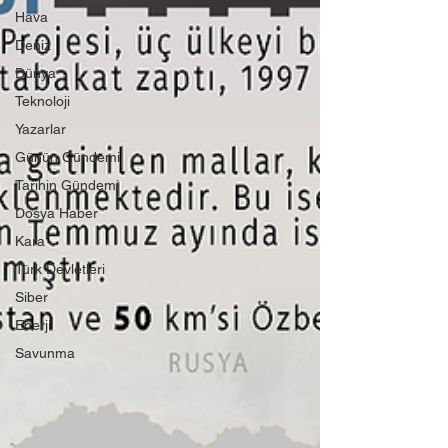
Hava
Deniz
Dünya
Teknoloji
Yazarlar
Günün Gündemi
Tarihin Gündemi
Dosya Haber
Kara
Türk Devletleri
Siber
Enerji
Savunma