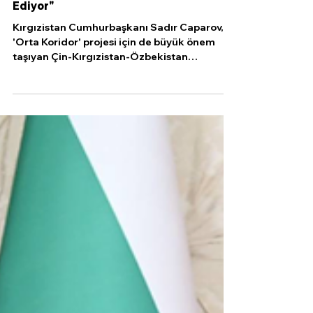
10 May 2024
1 dakikada okunur
Kırgızistan: "Demiryolu Projesi Devam
Ediyor"
Kırgızistan Cumhurbaşkanı Sadır Caparov,
'Orta Koridor' projesi için de büyük önem
taşıyan Çin-Kırgızistan-Özbekistan
demiryolu...