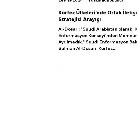
28 May 2024
1 dakikada okunur
Körfez Ülkeleri'nde Ortak İletiş
Stratejisi Arayışı
Al-Dosari: "Suudi Arabistan olarak, 
Enformasyon Konseyi'nden Memnu
Ayrılmadık." Suudi Enformasyon Ba
Salman Al-Dosari, Körfez...