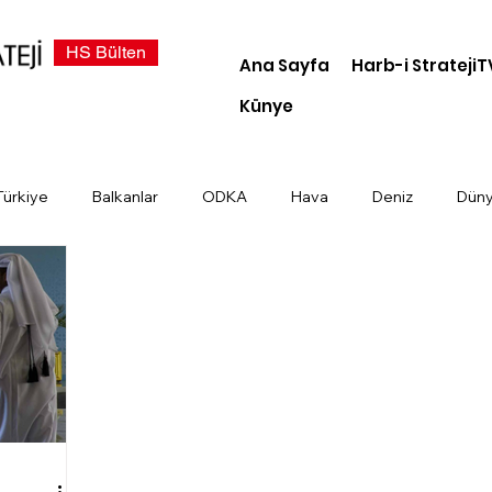
HS Bülten
Ana Sayfa
Harb-i StratejiT
Künye
Türkiye
Balkanlar
ODKA
Hava
Deniz
Dün
demi
Dosya Haber
Kara
Türk Devletleri
Siber