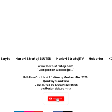
 Sayfa
Harb-i Strateji BÜLTEN
Harb-i StratejiTV
Haberler
K
www.harbistrateji.com
"Gerçekten Geleceğe..."
Büklüm Caddesi Büklüm İş Merkezi No: 22/6
Çankaya-Ankara
​ 0312 417 03 30 & 0534 321 46 55
bk@ajansbk.com.tr