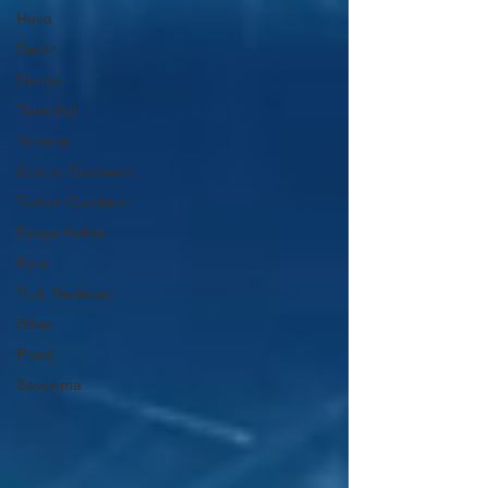
Hava
Deniz
Dünya
Teknoloji
Yazarlar
Günün Gündemi
Tarihin Gündemi
Dosya Haber
Kara
Türk Devletleri
Siber
Enerji
Savunma