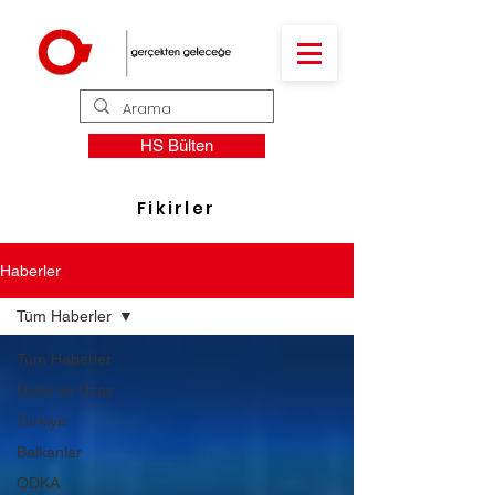
HS Bülten
Fikirler
Haberler
Tüm Haberler
Tüm Haberler
Uydu ve Uzay
Türkiye
Balkanlar
ODKA