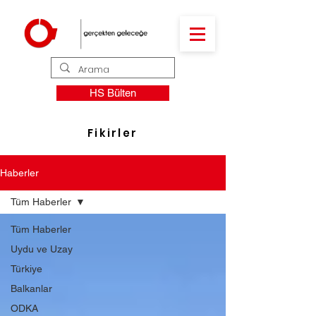
HS Bülten
Fikirler
Haberler
Tüm Haberler
Tüm Haberler
Uydu ve Uzay
Türkiye
Balkanlar
ODKA