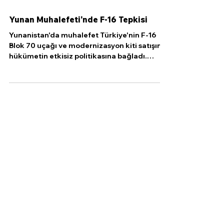
8 Haz 2024
1 dakikada okunur
Yunan Muhalefeti'nde F-16 Tepkisi
Yunanistan'da muhalefet Türkiye'nin F-16
Blok 70 uçağı ve modernizasyon kiti satışını
hükümetin etkisiz politikasına bağladı.
Syriza'dan...