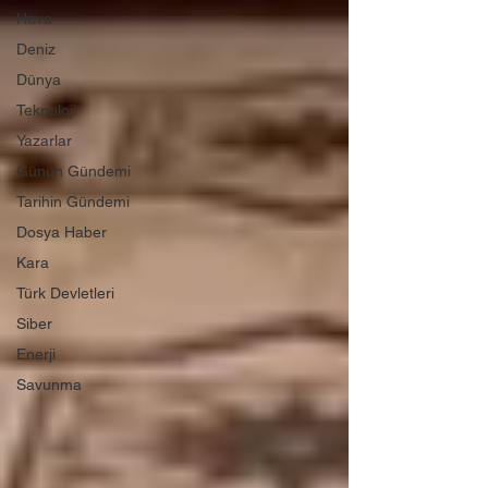
Hava
Deniz
Dünya
Teknoloji
Yazarlar
Günün Gündemi
Tarihin Gündemi
Dosya Haber
Kara
Türk Devletleri
Siber
Enerji
Savunma