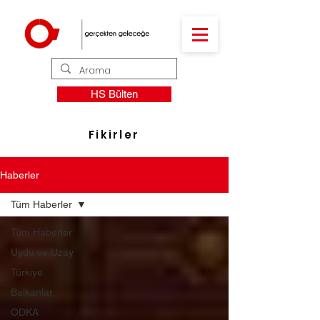
HS Bülten
Fikirler
Haberler
Tüm Haberler
Tüm Haberler
Uydu ve Uzay
Türkiye
Balkanlar
ODKA