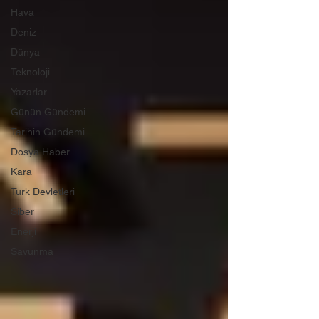
Hava
Deniz
Dünya
Teknoloji
Yazarlar
Günün Gündemi
Tarihin Gündemi
Dosya Haber
Kara
Türk Devletleri
Siber
Enerji
Savunma