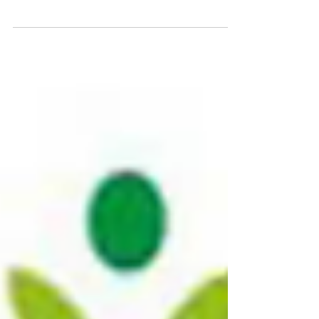
İtalya'da 13-15 Haziran tarihleri arasında
gerçekleşecek 'Yedili Grup - G7'
görüşmelerinde 'Dondurulmuş Rus Varlıkları,
Batı-Çin...