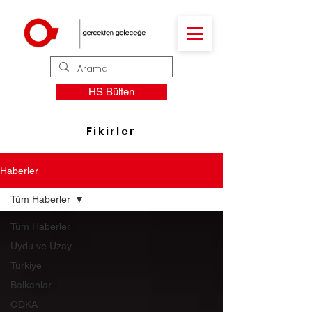
HS Bülten
Fikirler
Haberler
Tüm Haberler
Tüm Haberler
Uydu ve Uzay
Türkiye
Balkanlar
ODKA