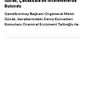
Genelkurmay Başkanı Orgeneral Metin
Gürak, Çanakkale’de İncelemelerde
Bulundu
Genelkurmay Başkanı Orgeneral Metin
Gürak, beraberindeki Deniz Kuvvetleri
Komutanı Oramiral Ercüment Tatlıoğlu ile
Çanakkale’de bulunan...