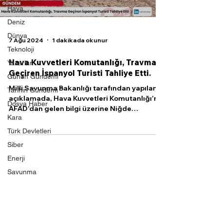
Hava
Deniz
Dünya
7 Ağu 2024
1 dakikada okunur
Teknoloji
Hava Kuvvetleri Komutanlığı, Travma
Yazarlar
Geçiren İspanyol Turisti Tahliye Etti.
Günün Gündemi
Milli Savunma Bakanlığı tarafından yapılan
Tarihin Gündemi
açıklamada, Hava Kuvvetleri Komutanlığı’nın
Dosya Haber
AFAD’dan gelen bilgi üzerine Niğde
Kara
Aladağlar...
Türk Devletleri
Siber
Enerji
Savunma