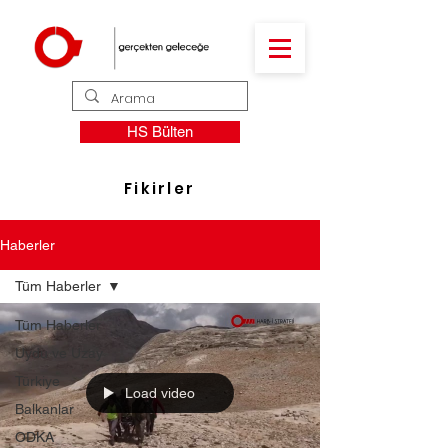
HS Bülten
Fikirler
Haberler
Tüm Haberler
Tüm Haberler
Uydu ve Uzay
Türkiye
Load video
Balkanlar
ODKA