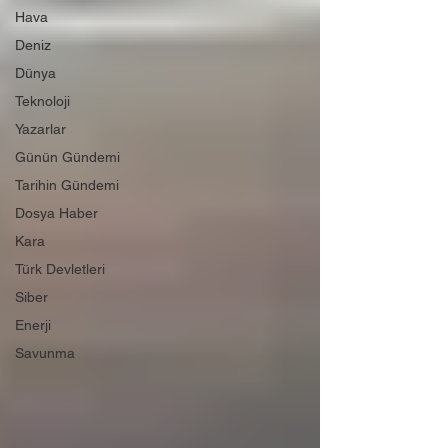
Hava
Deniz
Dünya
Teknoloji
Yazarlar
Günün Gündemi
Tarihin Gündemi
Dosya Haber
Kara
Türk Devletleri
Siber
Enerji
Savunma