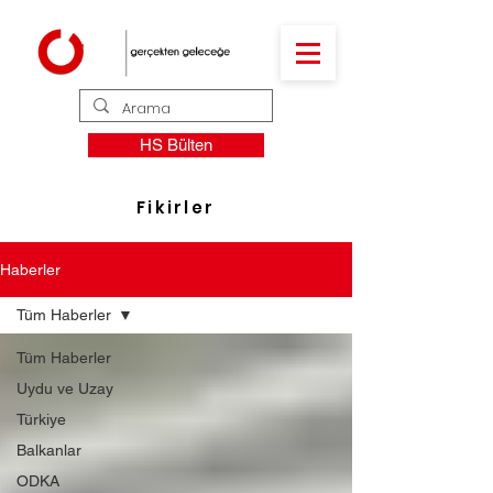
HS Bülten
Fikirler
Haberler
Tüm Haberler
Tüm Haberler
Uydu ve Uzay
Türkiye
Balkanlar
ODKA