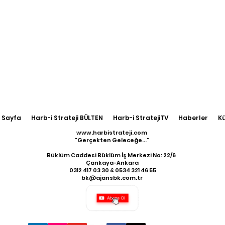
 Sayfa
Harb-i Strateji BÜLTEN
Harb-i StratejiTV
Haberler
K
www.harbistrateji.com
"Gerçekten Geleceğe..."
Büklüm Caddesi Büklüm İş Merkezi No: 22/6
Çankaya-Ankara
​ 0312 417 03 30 & 0534 321 46 55
bk@ajansbk.com.tr