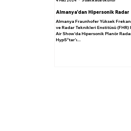
4 Haz 2024
3 dakikada okunur
Almanya'dan Hipersonik Radar
Almanya Fraunhofer Yüksek Frekans
ve Radar Teknikleri Enstitüsü (FHR) I
Air Show'da Hipersonik Planör Rada
HypS²tar'ı...