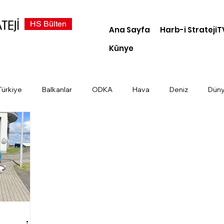
HS Bülten
Ana Sayfa
Harb-i StratejiT
Künye
Türkiye
Balkanlar
ODKA
Hava
Deniz
Dün
demi
Dosya Haber
Kara
Türk Devletleri
Siber