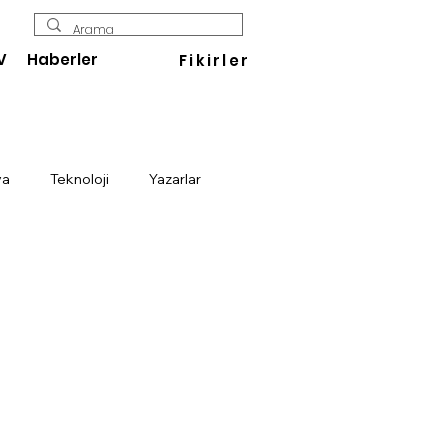
V
Haberler
Fikirler
ya
Teknoloji
Yazarlar
Enerji
Savunma