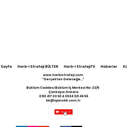
 Sayfa
Harb-i Strateji BÜLTEN
Harb-i StratejiTV
Haberler
K
www.harbistrateji.com
"Gerçekten Geleceğe..."
Büklüm Caddesi Büklüm İş Merkezi No: 22/6
Çankaya-Ankara
​ 0312 417 03 30 & 0534 321 46 55
bk@ajansbk.com.tr