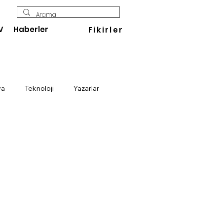
V
Haberler
Fikirler
ya
Teknoloji
Yazarlar
Enerji
Savunma