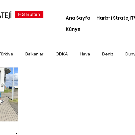
HS Bülten
Ana Sayfa
Harb-i StratejiT
Künye
Türkiye
Balkanlar
ODKA
Hava
Deniz
Dün
demi
Dosya Haber
Kara
Türk Devletleri
Siber