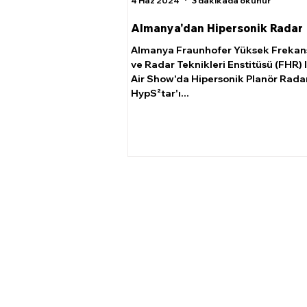
4 Haz 2024
3 dakikada okunur
Almanya'dan Hipersonik Radar
Almanya Fraunhofer Yüksek Frekans
ve Radar Teknikleri Enstitüsü (FHR) I
Air Show'da Hipersonik Planör Rada
HypS²tar'ı...