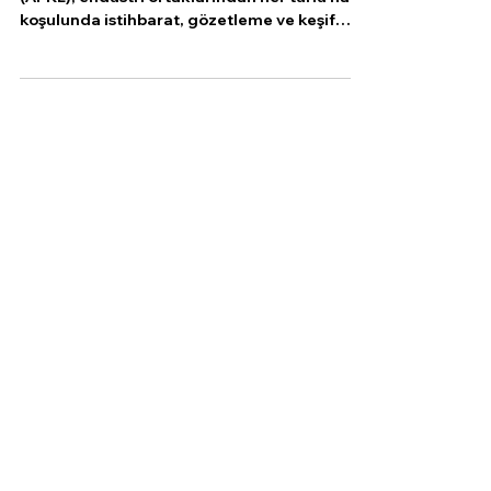
ABD Hava Kuvvetleri Araştırma Laboratuvarı
(AFRL), endüstri ortaklarından her türlü hava
koşulunda istihbarat, gözetleme ve keşif
(ISR)...