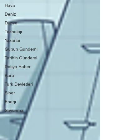
Hava
Deniz
Dünya
Teknoloji
Yazarlar
Günün Gündemi
Tarihin Gündemi
Dosya Haber
Kara
Türk Devletleri
Siber
Enerji
Savunma