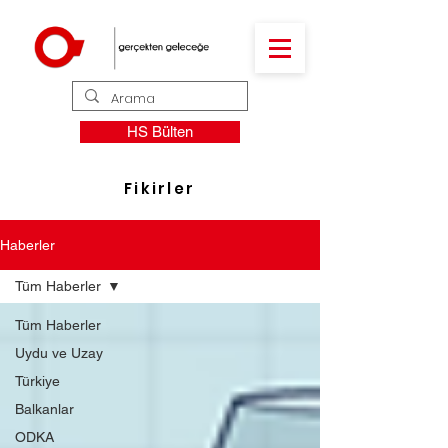
HS Bülten
Fikirler
Haberler
Tüm Haberler
Tüm Haberler
Uydu ve Uzay
Türkiye
Balkanlar
ODKA