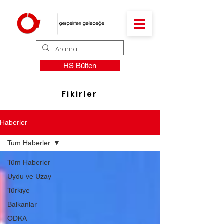
HS Bülten
Fikirler
Haberler
Tüm Haberler
Tüm Haberler
Uydu ve Uzay
Türkiye
Balkanlar
ODKA