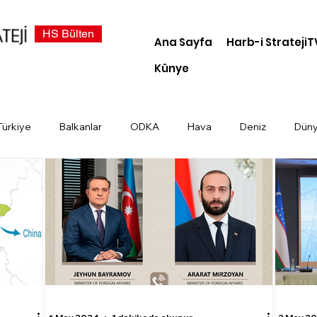
HS Bülten
Ana Sayfa
Harb-i StratejiT
Künye
Türkiye
Balkanlar
ODKA
Hava
Deniz
Dün
demi
Dosya Haber
Kara
Türk Devletleri
Siber