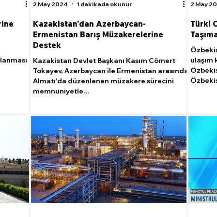
2 May 2024
1 dakikada okunur
2 May 2
rine
Kazakistan'dan Azerbaycan-
Türki 
Ermenistan Barış Müzakerelerine
Taşımac
Destek
Özbekis
ulanması
ulaşım k
Kazakistan Devlet Başkanı Kasım Cömert
Özbekis
Tokayev, Azerbaycan ile Ermenistan arasında
Özbekis
Almatı'da düzenlenen müzakere sürecini
memnuniyetle...