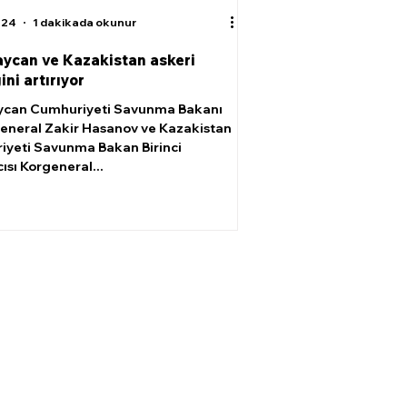
024
1 dakikada okunur
ycan ve Kazakistan askeri
ğini artırıyor
ycan Cumhuriyeti Savunma Bakanı
eneral Zakir Hasanov ve Kazakistan
yeti Savunma Bakan Birinci
ısı Korgeneral...