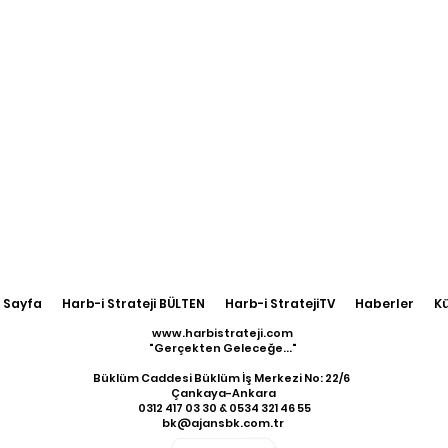
 Sayfa
Harb-i Strateji BÜLTEN
Harb-i StratejiTV
Haberler
K
www.harbistrateji.com
"Gerçekten Geleceğe..."
Büklüm Caddesi Büklüm İş Merkezi No: 22/6
Çankaya-Ankara
​ 0312 417 03 30 & 0534 321 46 55
bk@ajansbk.com.tr