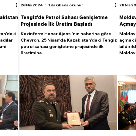
28 Nis 2024
1 dakikada okunur
28 Nis 2
akistan
Tengiz'de Petrol Sahası Genişletme
Moldov
Projesinde İlk Üretim Başladı
Açmayı
tan'daki
Kazinform Haber Ajansı'nın haberine göre
Moldova
adılar.
Chevron, 25 Nisan'da Kazakistan'daki Tengiz
açmak i
esmi
petrol sahası genişletme projesinde ilk
bildiri
üretimine...
Moldova