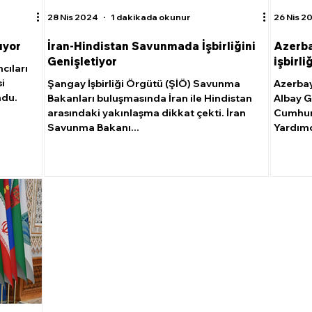
28 Nis 2024
1 dakikada okunur
26 Nis 2
ıyor
İran-Hindistan Savunmada İşbirliğini
Azerba
Genişletiyor
işbirli
cıları
si
Şangay İşbirliği Örgütü (ŞİÖ) Savunma
Azerba
ndu.
Bakanları buluşmasında İran ile Hindistan
Albay G
arasındaki yakınlaşma dikkat çekti. İran
Cumhuri
Savunma Bakanı...
Yardımc