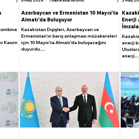
6 May 2024
1 dakikada okunur
2 May 2
a
Azerbaycan ve Ermenistan 10 Mayıs'ta
Kazaki
Almatı'da Buluşuyor
Enerji
İmzala
 kombine
Kazakistan Dışişleri, Azerbaycan ve
Ermenistan'ın barış anlaşması müzakereleri
Kazakis
nı Kasım
için 10 Mayıs'ta Almatı'da buluşacağını
enerji b
duyurdu....
Uluslar
enerji...