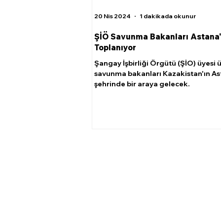
20 Nis 2024
1 dakikada okunur
ŞİÖ Savunma Bakanları Astana
Toplanıyor
Şangay İşbirliği Örgütü (ŞİO) üyesi ü
savunma bakanları Kazakistan'ın A
şehrinde bir araya gelecek.