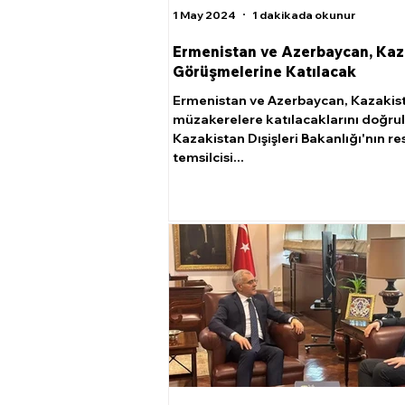
1 May 2024
1 dakikada okunur
Ermenistan ve Azerbaycan, Kaz
Görüşmelerine Katılacak
Ermenistan ve Azerbaycan, Kazakis
müzakerelere katılacaklarını doğrul
Kazakistan Dışişleri Bakanlığı'nın r
temsilcisi...