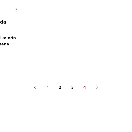
'da
lkelerin
stana
1
2
3
4