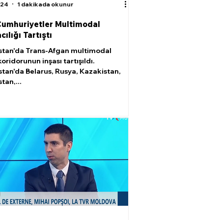
024
1 dakikada okunur
Cumhuriyetler Multimodal
ılığı Tartıştı
tan'da Trans-Afgan multimodal
oridorunun inşası tartışıldı.
tan'da Belarus, Rusya, Kazakistan,
tan,...