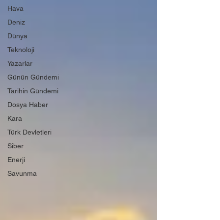
Hava
Deniz
Dünya
Teknoloji
Yazarlar
Günün Gündemi
Tarihin Gündemi
Dosya Haber
Kara
Türk Devletleri
Siber
Enerji
Savunma