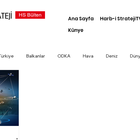
HS Bülten
Ana Sayfa
Harb-i StratejiT
Künye
Türkiye
Balkanlar
ODKA
Hava
Deniz
Dün
demi
Dosya Haber
Kara
Türk Devletleri
Siber