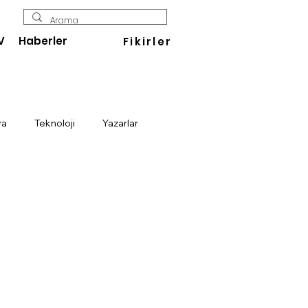
V
Haberler
Fikirler
ya
Teknoloji
Yazarlar
Enerji
Savunma