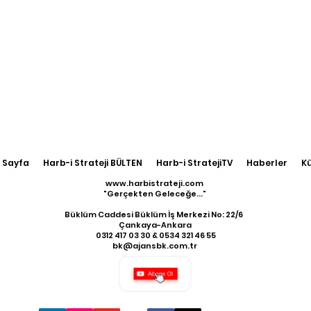
 Sayfa
Harb-i Strateji BÜLTEN
Harb-i StratejiTV
Haberler
K
www.harbistrateji.com
"Gerçekten Geleceğe..."
Büklüm Caddesi Büklüm İş Merkezi No: 22/6
Çankaya-Ankara
​ 0312 417 03 30 & 0534 321 46 55
bk@ajansbk.com.tr