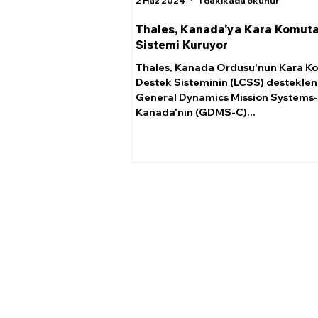
2 Haz 2024
1 dakikada okunur
Thales, Kanada'ya Kara Komut
Sistemi Kuruyor
Thales, Kanada Ordusu'nun Kara K
Destek Sisteminin (LCSS) destekle
General Dynamics Mission Systems-
Kanada'nın (GDMS-C)...