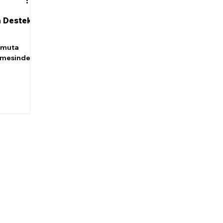
a Destek
omuta
nmesinde