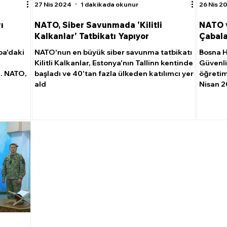
27 Nis 2024
1 dakikada okunur
26 Nis 2
ı
NATO, Siber Savunmada 'Kilitli
NATO 
Kalkanlar' Tatbikatı Yapıyor
Çabala
pa'daki
NATO'nun en büyük siber savunma tatbikatı
Bosna H
Kilitli Kalkanlar, Estonya'nın Tallinn kentinde
Güvenli
 . NATO,
başladı ve 40'tan fazla ülkeden katılımcı yer
öğretim
ald
Nisan 2