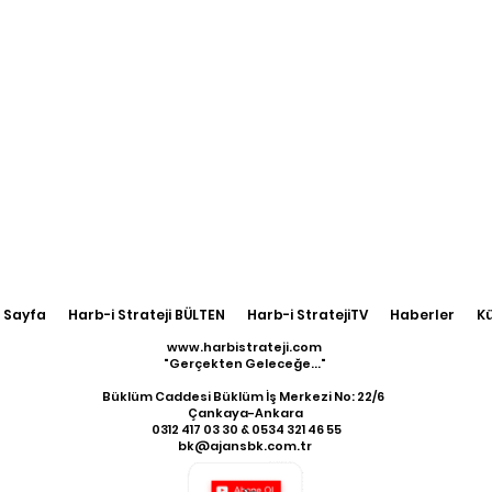
 Sayfa
Harb-i Strateji BÜLTEN
Harb-i StratejiTV
Haberler
K
www.harbistrateji.com
"Gerçekten Geleceğe..."
Büklüm Caddesi Büklüm İş Merkezi No: 22/6
Çankaya-Ankara
​ 0312 417 03 30 & 0534 321 46 55
bk@ajansbk.com.tr