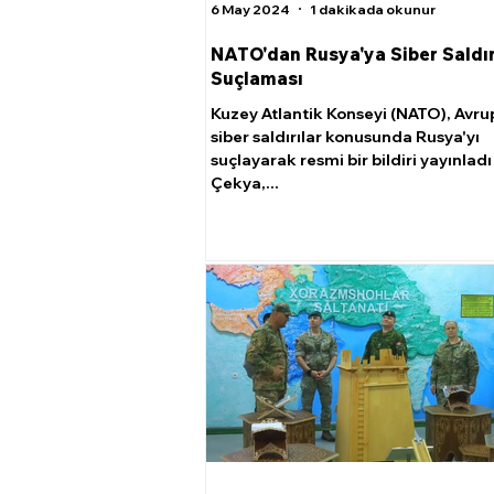
6 May 2024
1 dakikada okunur
NATO'dan Rusya'ya Siber Saldır
Suçlaması
Kuzey Atlantik Konseyi (NATO), Avru
siber saldırılar konusunda Rusya'yı
suçlayarak resmi bir bildiri yayınladı
Çekya,...