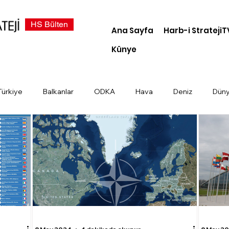
HS Bülten
Ana Sayfa
Harb-i StratejiT
Künye
Türkiye
Balkanlar
ODKA
Hava
Deniz
Dün
demi
Dosya Haber
Kara
Türk Devletleri
Siber