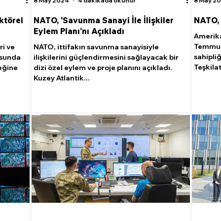
8 May 2024
4 dakikada okunur
8 May 2
ktörel
NATO, 'Savunma Sanayi İle İlişkiler
NATO, 
Eylem Planı'nı Açıkladı
Amerika 
Temmuz 
ri ve
NATO, ittifakın savunma sanayisiyle
sahipli
nusunda
ilişkilerini güçlendirmesini sağlayacak bir
Teşkilatı
eğine
dizi özel eylem ve proje planını açıkladı.
Kuzey Atlantik...