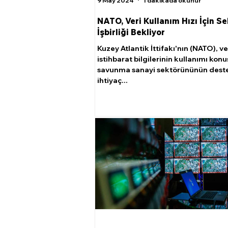
9 May 2024
1 dakikada okunur
NATO, Veri Kullanım Hızı İçin Se
İşbirliği Bekliyor
Kuzey Atlantik İttifakı'nın (NATO), ve
istihbarat bilgilerinin kullanımı ko
savunma sanayi sektörününün dest
ihtiyaç...