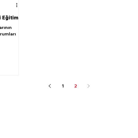
 Eğitim
arının
urumları
1
2