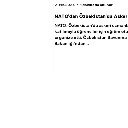
21 Nis 2024
1 dakikada okunur
NATO'dan Özbekistan'da Askeri
NATO, Özbekistan'da askeri uzmanl
katılımıyla öğrenciler için eğitim ot
organize etti. Özbekistan Savunma
Bakanlığı'ndan...