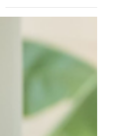
Yunanistan'da yayın yapan InGR internet
sitesi yazarlarından Lefteris T.
Charalambopoulos, 'Dış Politika ve Seçim
Oyunları' başlıklı...