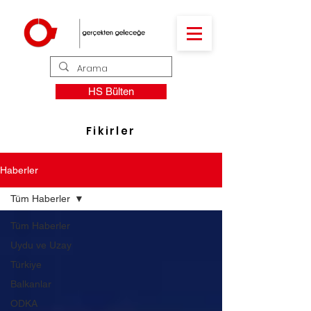
HS Bülten
Fikirler
Haberler
Tüm Haberler
Tüm Haberler
Uydu ve Uzay
Türkiye
Balkanlar
ODKA