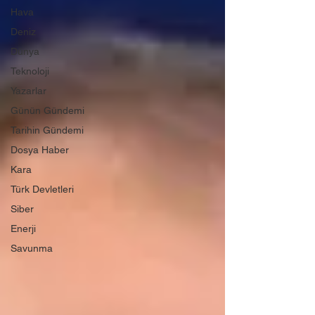
Hava
Deniz
Dünya
Teknoloji
Yazarlar
Günün Gündemi
Tarihin Gündemi
Dosya Haber
Kara
Türk Devletleri
Siber
Enerji
Savunma